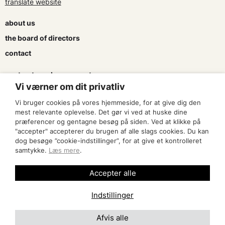
translate website
about us
the board of directors
contact
contracts and agreements
Vi værner om dit privatliv
apply for a subsidy
Vi bruger cookies på vores hjemmeside, for at give dig den
press & logo
mest relevante oplevelse. Det gør vi ved at huske dine
præferencer og gentagne besøg på siden. Ved at klikke på
"accepter" accepterer du brugen af alle slags cookies. Du kan
become a member
dog besøge ”cookie-indstillinger”, for at give et kontrolleret
samtykke.
Læs mere
.
find an artist
Accepter alle
Indstillinger
Afvis alle