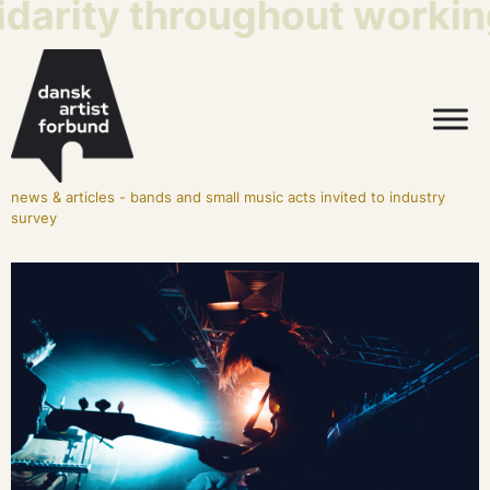
idarity throughout working
news & articles
-
bands and small music acts invited to industry
survey