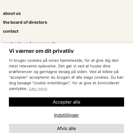
about us
the board of directors
contact
contracts and agreements
Vi værner om dit privatliv
apply for a subsidy
Vi bruger cookies på vores hjemmeside, for at give dig den
press & logo
mest relevante oplevelse. Det gør vi ved at huske dine
præferencer og gentagne besøg på siden. Ved at klikke på
"accepter" accepterer du brugen af alle slags cookies. Du kan
become a member
dog besøge ”cookie-indstillinger”, for at give et kontrolleret
samtykke.
Læs mere
.
find an artist
Accepter alle
Indstillinger
Afvis alle