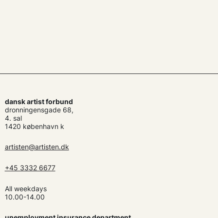
dansk artist forbund
dronningensgade 68,
4. sal
1420 københavn k
artisten@artisten.dk
+45 3332 6677
All weekdays
10.00-14.00
unemployment insurance department