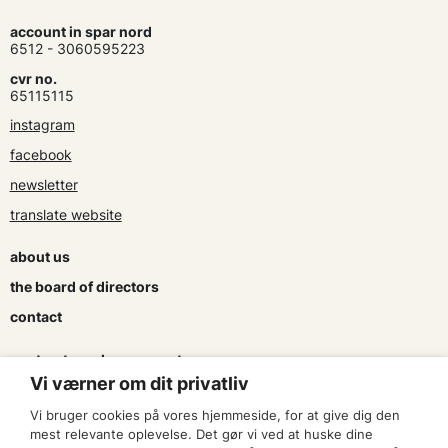
account in spar nord
6512 - 3060595223
cvr no.
65115115
instagram
facebook
newsletter
translate website
about us
the board of directors
contact
contracts and agreements
Vi værner om dit privatliv
apply for a subsidy
Vi bruger cookies på vores hjemmeside, for at give dig den
press & logo
mest relevante oplevelse. Det gør vi ved at huske dine