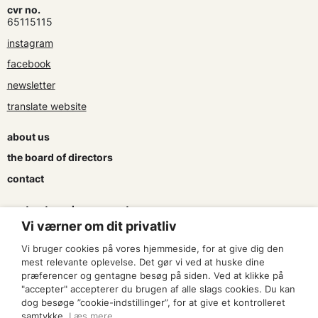
cvr no.
65115115
instagram
facebook
newsletter
translate website
about us
the board of directors
contact
contracts and agreements
Vi værner om dit privatliv
apply for a subsidy
Vi bruger cookies på vores hjemmeside, for at give dig den
press & logo
mest relevante oplevelse. Det gør vi ved at huske dine
præferencer og gentagne besøg på siden. Ved at klikke på
"accepter" accepterer du brugen af alle slags cookies. Du kan
become a member
dog besøge ”cookie-indstillinger”, for at give et kontrolleret
samtykke.
Læs mere
.