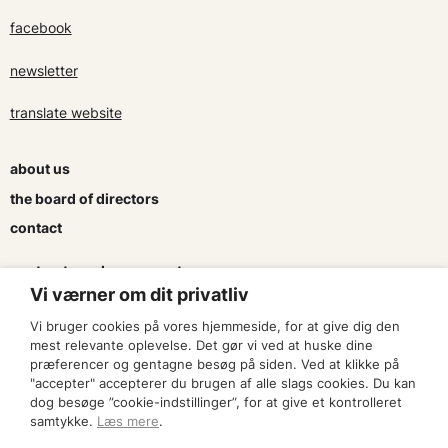
facebook
newsletter
translate website
about us
the board of directors
contact
contracts and agreements
Vi værner om dit privatliv
apply for a subsidy
Vi bruger cookies på vores hjemmeside, for at give dig den
press & logo
mest relevante oplevelse. Det gør vi ved at huske dine
præferencer og gentagne besøg på siden. Ved at klikke på
"accepter" accepterer du brugen af alle slags cookies. Du kan
become a member
dog besøge ”cookie-indstillinger”, for at give et kontrolleret
samtykke.
Læs mere
.
find an artist