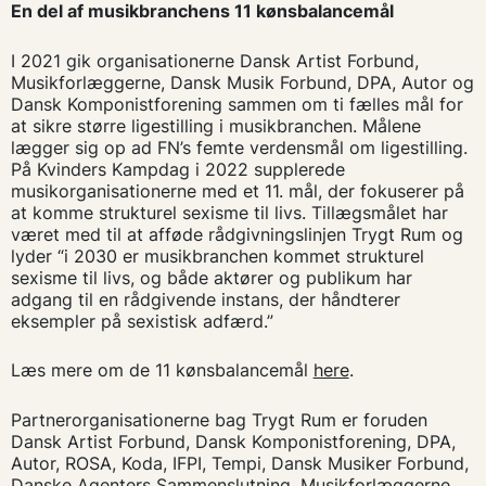
En del af musikbranchens 11 kønsbalancemål
I 2021 gik organisationerne Dansk Artist Forbund,
Musikforlæggerne, Dansk Musik Forbund, DPA, Autor og
Dansk Komponistforening sammen om ti fælles mål for
at sikre større ligestilling i musikbranchen. Målene
lægger sig op ad FN’s femte verdensmål om ligestilling.
På Kvinders Kampdag i 2022 supplerede
musikorganisationerne med et 11. mål, der fokuserer på
at komme strukturel sexisme til livs. Tillægsmålet har
været med til at afføde rådgivningslinjen Trygt Rum og
lyder “i 2030 er musikbranchen kommet strukturel
sexisme til livs, og både aktører og publikum har
adgang til en rådgivende instans, der håndterer
eksempler på sexistisk adfærd.”
Læs mere om de 11 kønsbalancemål
here
.
Partnerorganisationerne bag Trygt Rum er foruden
Dansk Artist Forbund, Dansk Komponistforening, DPA,
Autor, ROSA, Koda, IFPI, Tempi, Dansk Musiker Forbund,
Danske Agenters Sammenslutning, Musikforlæggerne,