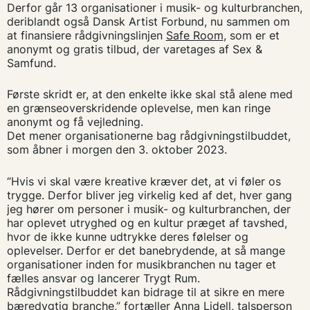
Derfor går 13 organisationer i musik- og kulturbranchen,
deriblandt også Dansk Artist Forbund, nu sammen om
at finansiere rådgivningslinjen
Safe Room
, som er et
anonymt og gratis tilbud, der varetages af Sex &
Samfund.
Første skridt er, at den enkelte ikke skal stå alene med
en grænseoverskridende oplevelse, men kan ringe
anonymt og få vejledning.
Det mener organisationerne bag rådgivningstilbuddet,
som åbner i morgen den 3. oktober 2023.
“Hvis vi skal være kreative kræver det, at vi føler os
trygge. Derfor bliver jeg virkelig ked af det, hver gang
jeg hører om personer i musik- og kulturbranchen, der
har oplevet utryghed og en kultur præget af tavshed,
hvor de ikke kunne udtrykke deres følelser og
oplevelser. Derfor er det banebrydende, at så mange
organisationer inden for musikbranchen nu tager et
fælles ansvar og lancerer Trygt Rum.
Rådgivningstilbuddet kan bidrage til at sikre en mere
bæredygtig branche,” fortæller Anna Lidell, talsperson