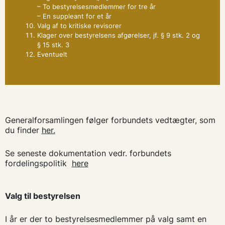
– To bestyrelsesmedlemmer for tre år
– En suppleant for et år
Valg af to kritiske revisorer
Klager over bestyrelsens afgørelser, jf. § 9 stk. 2 og
§ 15 stk. 3
Eventuelt
Generalforsamlingen følger forbundets vedtægter, som
du finder
her.
Se seneste dokumentation vedr. forbundets
fordelingspolitik
here
Valg til bestyrelsen
I år er der to bestyrelsesmedlemmer på valg samt en