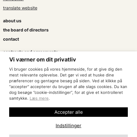
translate website
about us
the board of directors
contact
contracts and agreements
Vi værner om dit privatliv
apply for a subsidy
Vi bruger cookies på vores hjemmeside, for at give dig den
press & logo
mest relevante oplevelse. Det gør vi ved at huske dine
præferencer og gentagne besøg på siden. Ved at klikke på
"accepter" accepterer du brugen af alle slags cookies. Du kan
become a member
dog besøge ”cookie-indstillinger”, for at give et kontrolleret
samtykke.
Læs mere
.
find an artist
Accepter alle
Indstillinger