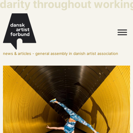
darity throughout working 
news & articles
-
general assembly in danish artist association