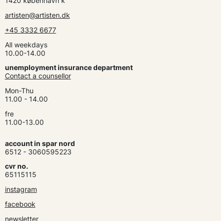
1420 københavn k
artisten@artisten.dk
+45 3332 6677
All weekdays
10.00-14.00
unemployment insurance department
Contact a counsellor
Mon-Thu
11.00 - 14.00
fre
11.00-13.00
account in spar nord
6512 - 3060595223
cvr no.
65115115
instagram
facebook
newsletter