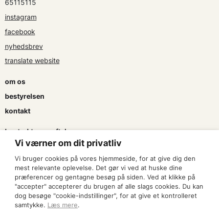
65115115
instagram
facebook
nyhedsbrev
translate website
om os
bestyrelsen
kontakt
kontrakter og aftaler
Vi værner om dit privatliv
søg tilskud
Vi bruger cookies på vores hjemmeside, for at give dig den
presse & logo
mest relevante oplevelse. Det gør vi ved at huske dine
præferencer og gentagne besøg på siden. Ved at klikke på
"accepter" accepterer du brugen af alle slags cookies. Du kan
bliv medlem
dog besøge "cookie-indstillinger", for at give et kontrolleret
samtykke.
Læs mere
.
find en artist