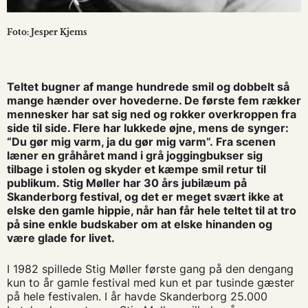
Foto: Jesper Kjems
Teltet bugner af mange hundrede smil og dobbelt så
mange hænder over hovederne. De første fem rækker
mennesker har sat sig ned og rokker overkroppen fra
side til side. Flere har lukkede øjne, mens de synger:
“Du gør mig varm, ja du gør mig varm”. Fra scenen
læner en gråhåret mand i grå joggingbukser sig
tilbage i stolen og skyder et kæmpe smil retur til
publikum. Stig Møller har 30 års jubilæum på
Skanderborg festival, og det er meget svært ikke at
elske den gamle hippie, når han får hele teltet til at tro
på sine enkle budskaber om at elske hinanden og
være glade for livet.
I 1982 spillede Stig Møller første gang på den dengang
kun to år gamle festival med kun et par tusinde gæster
på hele festivalen. I år havde Skanderborg 25.000