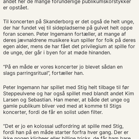
andet her de mange forunderlige publikumskorstykker
er opstået.
Til koncerten på Skanderborg er det også de helt unge,
der har fundet vej til sidepladserne på gulvet helt oppe
foran scenen. Peter Ingemann fortæller, at mange af
deres jævnaldrene musikere kun spiller for folk på deres
egen alder, mens de har fået det privilegium at spille for
de unge, der går i byen for at møde hinanden.
“På en måde er vores koncerter jo blevet sådan en
slags parringsritual”, fortæller han.
Peter Ingemann har spillet med Stig helt tilbage til før
Steppeulvene og har også spillet med blandt andet Kim
Larsen og Sebastian. Han mener, at både det unge og
gamle publikum bliver ved med at komme til Stigs
koncerter, fordi de får en solist uden filter.
“Det er jo en kolossal udfordring at spille med Stig,
fordi han på en måde starter forfra hver gang. Der er
ikke nogen klicheer eller billige tricks, de får ham bare