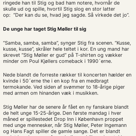
ringede han til Stig og bad ham notere, hvornår de
skulle ud og spille, hvortil Stig slog en stor latter
op: “Der kan du se, hvad jeg sagde. Så virkede det jo”.
De unge har taget Stig Møller til sig
“Samba, samba, samba”, synger Stig fra scenen. “Kusse,
kusse, kusse”, skråler hele teltet i kor. En ung mand har
skrevet “Stig Møller er gud” på T-shirten og vækker
minder om Poul Kjøllers comeback i 1990´erne.
Nede blandt de forreste rækker til koncerten hælder en
kvinde i 50´erne the i en kop fra en medbragt
termokande. Ved siden af svømmer to 18-årige piger
med armen om hinanden væk i musikken.
Stig Møller har de senere år fået en ny fanskare blandt
de helt unge 15-25-årige. Den første mandag i hver
måned er spillestedet Drop Inn i København proppet
med unge mennesker, når Stig Møller, Peter Ingemann
og Hans Fagt spiller de gamle sange. Det er blandt