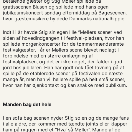
betalende gæster og Stig Møller spillede på
gratisscenen Blusen og spillede med hans egen
jubilæumskoncert søndag eftermiddag på Bøgescenen,
hvor gæstemusikere hyldede Danmarks nationalhippie.
Indtil i år havde Stig sin egen lille “Møllers scene” ved
siden af hovedindgangen til festival-pladsen, hvor han
spillede morgenkoncerter for de tømmermændsramte
festivalgæster. I år er Møllers scene blevet nedlagt i
forbindelse med en større omlægning af
festivalpladsen, og det er ikke noget, der falder i god
jord hos jubilaren. Han har godt nok fået lovning på at
spille på de etablerede scener på festivalen de næste
mange år, men han vil hellere spille på helt små scener,
hvor han har øjenkontakt og kan snakke med publikum.
Manden bag det hele
I en sofa bag scenen nyder Stig solen og de mange fans
i alle aldre, der kommer med tændte joints eller klapper
ham på ryggen med et “Hva´så Møller”. Mange af de