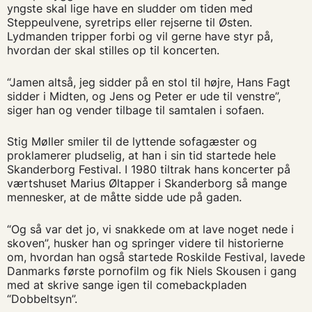
yngste skal lige have en sludder om tiden med
Steppeulvene, syretrips eller rejserne til Østen.
Lydmanden tripper forbi og vil gerne have styr på,
hvordan der skal stilles op til koncerten.
“Jamen altså, jeg sidder på en stol til højre, Hans Fagt
sidder i Midten, og Jens og Peter er ude til venstre”,
siger han og vender tilbage til samtalen i sofaen.
Stig Møller smiler til de lyttende sofagæster og
proklamerer pludselig, at han i sin tid startede hele
Skanderborg Festival. I 1980 tiltrak hans koncerter på
værtshuset Marius Øltapper i Skanderborg så mange
mennesker, at de måtte sidde ude på gaden.
“Og så var det jo, vi snakkede om at lave noget nede i
skoven”, husker han og springer videre til historierne
om, hvordan han også startede Roskilde Festival, lavede
Danmarks første pornofilm og fik Niels Skousen i gang
med at skrive sange igen til comebackpladen
“Dobbeltsyn”.