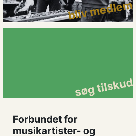
bliv medlem
søg tilskud
Forbundet for
musikartister- og