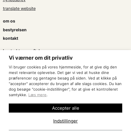
translate website
om os
bestyrelsen
kontakt
kontrakter og aftaler
Vi værner om dit privatliv
søg tilskud
Vi bruger cookies på vores hjemmeside, for at give dig den
presse & logo
mest relevante oplevelse. Det gør vi ved at huske dine
præferencer og gentagne besøg på siden. Ved at klikke på
"accepter" accepterer du brugen af alle slags cookies. Du kan
bliv medlem
dog besøge "cookie-indstillinger", for at give et kontrolleret
samtykke.
Læs mere
.
find en artist
Accepter alle
Indstillinger