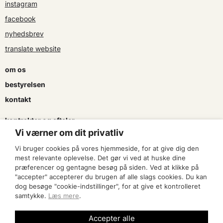
instagram
facebook
nyhedsbrev
translate website
om os
bestyrelsen
kontakt
kontrakter og aftaler
Vi værner om dit privatliv
søg tilskud
Vi bruger cookies på vores hjemmeside, for at give dig den
presse & logo
mest relevante oplevelse. Det gør vi ved at huske dine
præferencer og gentagne besøg på siden. Ved at klikke på
"accepter" accepterer du brugen af alle slags cookies. Du kan
bliv medlem
dog besøge "cookie-indstillinger", for at give et kontrolleret
samtykke.
Læs mere
.
find en artist
Accepter alle