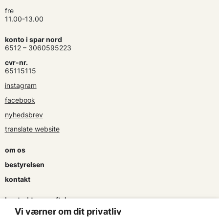
fre
11.00-13.00
konto i spar nord
6512 – 3060595223
cvr-nr.
65115115
instagram
facebook
nyhedsbrev
translate website
om os
bestyrelsen
kontakt
kontrakter og aftaler
Vi værner om dit privatliv
søg tilskud