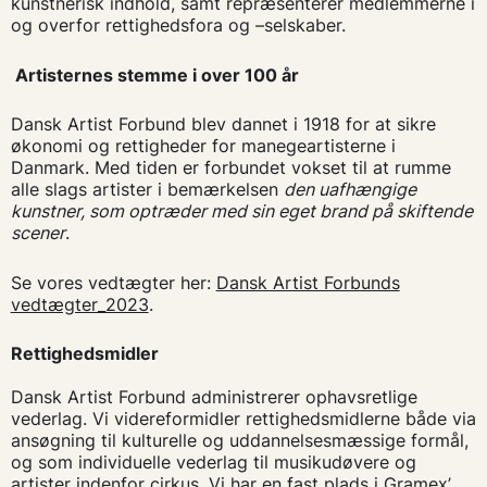
kunstnerisk indhold, samt repræsenterer medlemmerne i
og overfor rettighedsfora og –selskaber.
Artisternes stemme i over 100 år
Dansk Artist Forbund blev dannet i 1918 for at sikre
økonomi og rettigheder for manegeartisterne i
Danmark. Med tiden er forbundet vokset til at rumme
alle slags artister i bemærkelsen
den uafhængige
kunstner, som optræder med sin eget brand på skiftende
scener
.
Se vores vedtægter her:
Dansk Artist Forbunds
vedtægter_2023
.
Rettighedsmidler
Dansk Artist Forbund administrerer ophavsretlige
vederlag. Vi videreformidler rettighedsmidlerne både via
ansøgning til kulturelle og uddannelsesmæssige formål,
og som individuelle vederlag til musikudøvere og
artister indenfor cirkus. Vi har en fast plads i Gramex’