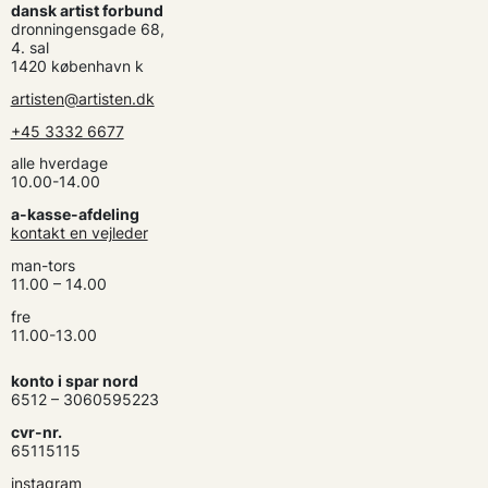
dansk artist forbund
dronningensgade 68,
4. sal
1420 københavn k
artisten@artisten.dk
+45 3332 6677
alle hverdage
10.00-14.00
a-kasse-afdeling
kontakt en vejleder
man-tors
11.00 – 14.00
fre
11.00-13.00
konto i spar nord
6512 – 3060595223
cvr-nr.
65115115
instagram