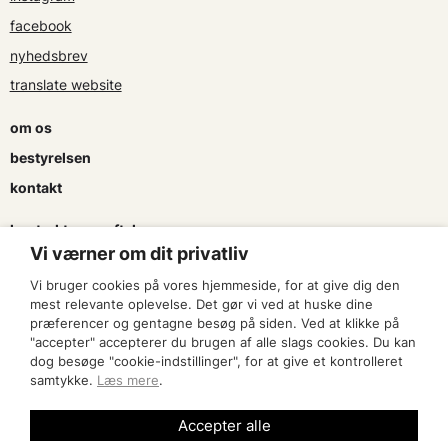
facebook
nyhedsbrev
translate website
om os
bestyrelsen
kontakt
kontrakter og aftaler
Vi værner om dit privatliv
søg tilskud
Vi bruger cookies på vores hjemmeside, for at give dig den
presse & logo
mest relevante oplevelse. Det gør vi ved at huske dine
præferencer og gentagne besøg på siden. Ved at klikke på
"accepter" accepterer du brugen af alle slags cookies. Du kan
bliv medlem
dog besøge "cookie-indstillinger", for at give et kontrolleret
samtykke.
Læs mere
.
find en artist
Accepter alle