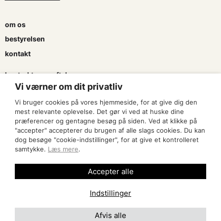
om os
bestyrelsen
kontakt
kontrakter og aftaler
Vi værner om dit privatliv
søg tilskud
Vi bruger cookies på vores hjemmeside, for at give dig den
presse & logo
mest relevante oplevelse. Det gør vi ved at huske dine
præferencer og gentagne besøg på siden. Ved at klikke på
"accepter" accepterer du brugen af alle slags cookies. Du kan
bliv medlem
dog besøge "cookie-indstillinger", for at give et kontrolleret
samtykke.
Læs mere
.
find en artist
Accepter alle
Indstillinger
Afvis alle