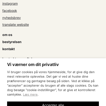
instagram
facebook
nyhedsbrev
translate website
om os
bestyrelsen
kontakt
kontrakter og aftaler
Vi værner om dit privatliv
søg tilskud
Vi bruger cookies på vores hjemmeside, for at give dig den
presse & logo
mest relevante oplevelse. Det gør vi ved at huske dine
præferencer og gentagne besøg på siden. Ved at klikke på
"accepter" accepterer du brugen af alle slags cookies. Du kan
bliv medlem
dog besøge "cookie-indstillinger", for at give et kontrolleret
samtykke.
Læs mere
.
find en artist
Accepter alle