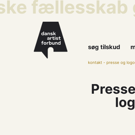
ske fællesskab 
søg tilskud
m
kontakt
-
presse og logo
Presse
lo