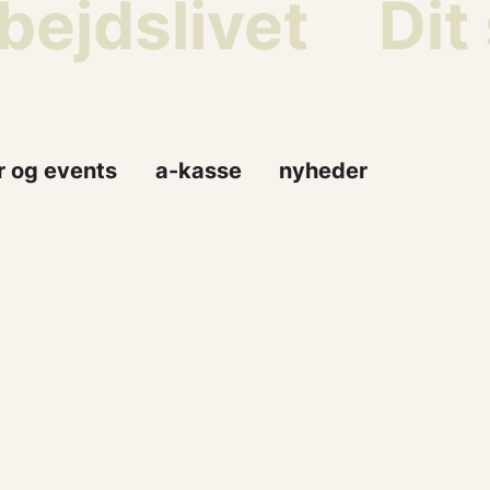
ejdslivet
Dit 
r og events
a-kasse
nyheder