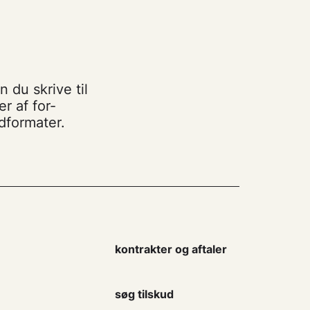
n du skrive til
r af for-
edformater.
kontrakter og aftaler
søg tilskud
Hold dig opdateret med Dansk