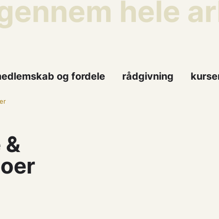
gennem hele arb
edlemskab og fordele
rådgivning
kurse
er
 &
goer