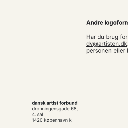
Andre logoform
Har du brug for 
dv@artisten.dk
personen eller h
dansk artist forbund
dronningensgade 68,
4. sal
1420 københavn k