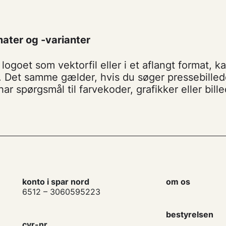
ater og -varianter
logoet som vektorfil eller i et aflangt format, ka
. Det samme gælder, hvis du søger pressebillede
ar spørgsmål til farvekoder, grafikker eller bill
konto i spar nord
om os
6512 – 3060595223
bestyrelsen
cvr-nr.