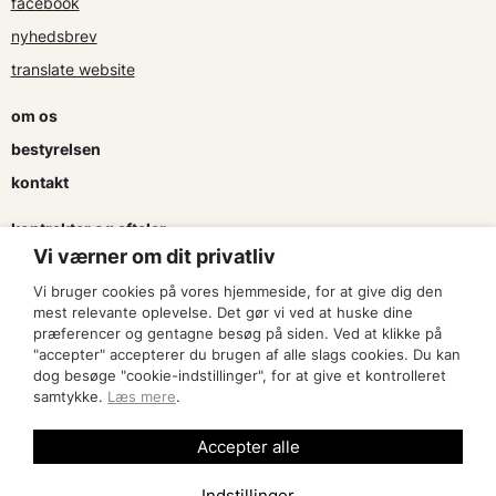
facebook
nyhedsbrev
translate website
om os
bestyrelsen
kontakt
kontrakter og aftaler
Vi værner om dit privatliv
søg tilskud
Vi bruger cookies på vores hjemmeside, for at give dig den
presse & logo
mest relevante oplevelse. Det gør vi ved at huske dine
præferencer og gentagne besøg på siden. Ved at klikke på
"accepter" accepterer du brugen af alle slags cookies. Du kan
bliv medlem
dog besøge "cookie-indstillinger", for at give et kontrolleret
samtykke.
Læs mere
.
find en artist
Accepter alle
Indstillinger