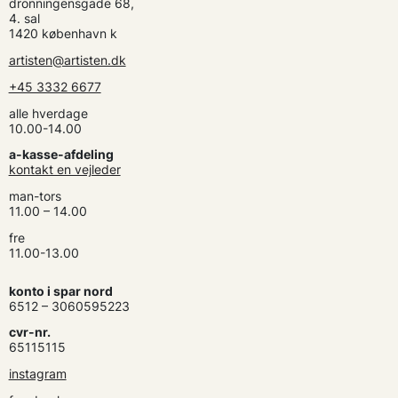
dronningensgade 68,
4. sal
1420 københavn k
artisten@artisten.dk
+45 3332 6677
alle hverdage
10.00-14.00
a-kasse-afdeling
kontakt en vejleder
man-tors
11.00 – 14.00
fre
11.00-13.00
konto i spar nord
6512 – 3060595223
cvr-nr.
65115115
instagram