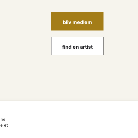
bliv medlem
find en artist
gne
ve et