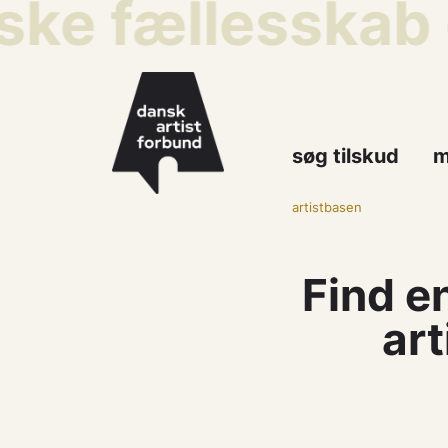
iske fællesskab
søg tilskud
m
artistbasen
Find e
art