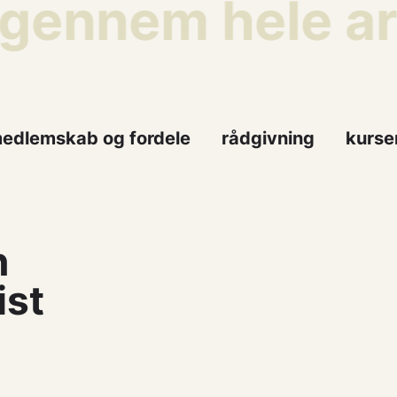
 gennem hele ar
edlemskab og fordele
rådgivning
kurse
n
ist