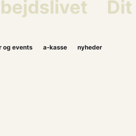
bejdslivet
Dit
r og events
a-kasse
nyheder