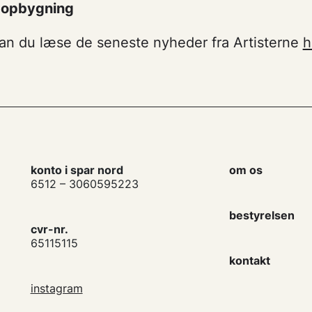
r opbygning
kan du læse de seneste nyheder fra Artisterne
h
konto i spar nord
om os
6512 – 3060595223
bestyrelsen
cvr-nr.
65115115
kontakt
instagram