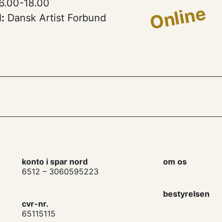
6.00-18.00
Online
:
Dansk Artist Forbund
konto i spar nord
om os
6512 – 3060595223
bestyrelsen
cvr-nr.
65115115