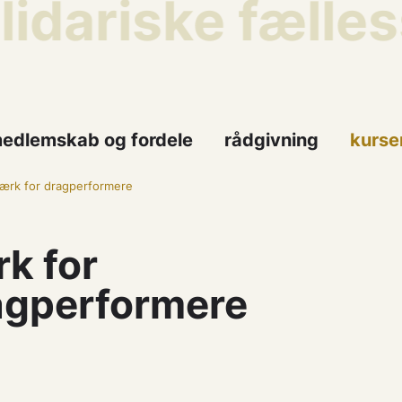
lidariske fælle
edlemskab og fordele
rådgivning
kurse
ærk for dragperformere
k for
agperformere