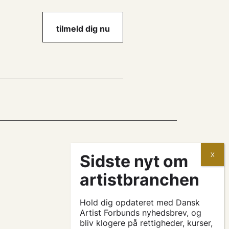
tilmeld dig nu
kontrakter og aftaler
søg tilskud
Hold dig opdateret med Dansk
Artist Forbunds nyhedsbrev, og
bliv klogere på rettigheder, kurser,