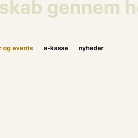
sskab gennem he
r og events
a-kasse
nyheder