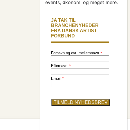
events, økonomi og meget mere.
presse & logo
bliv medlem
find en artist