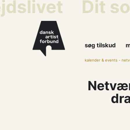
dslivet
Dit so
søg tilskud
m
kalender & events
-
netv
Netvær
dr