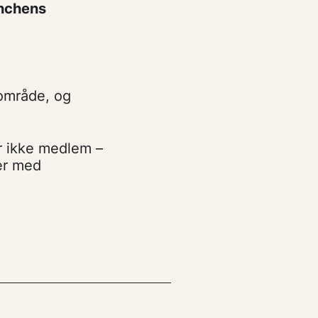
anchens
område, og
er ikke medlem –
ger med