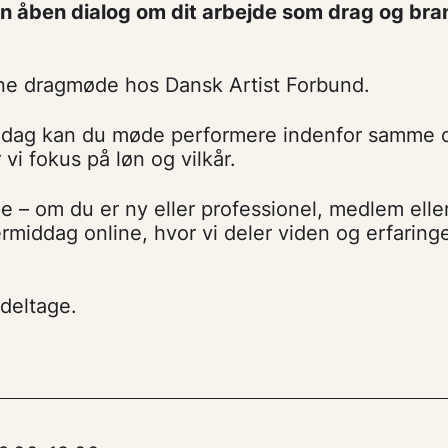
l en åben dialog om dit arbejde som drag og br
ine dragmøde hos Dansk Artist Forbund.
ddag kan du møde performere indenfor samme 
i fokus på løn og vilkår.
e – om du er ny eller professionel, medlem ell
termiddag online, hvor vi deler viden og erfarin
 deltage.