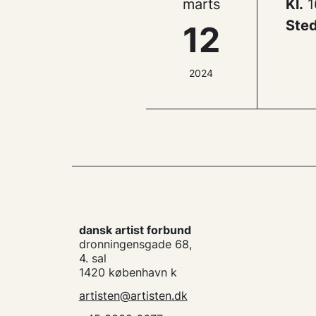
marts
Kl.
1
Sted
12
2024
dansk artist forbund
dronningensgade 68,
4. sal
1420 københavn k
artisten@artisten.dk