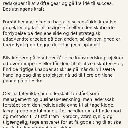
redskaber til at skifte gear og gå fra idé til succes:
Beslutningens kraft.
Forstå hemmeligheden bag alle succesfulde kreative
projekter, og lær at navigere imellem den skabende
fordybelse på den ene side og det strategisk
udadvendte arbejde på den anden, så din synlighed er
bæredygtig og
begge dele fungerer optimalt.
Bliv klogere på hvad der får dine kunstneriske projekter
ud over rampen – eller får dem til at blive i skuffen – og
find de rigtige knapper at skrue på, når du vil sætte
handling bag dine projekter, nå ud til flere og tjene
penge på dit virke.
Cecilia taler ikke om lederskab forstået som
management og business-tænkning, men lederskab
forstået som den individuelle evne til at tage kloge,
langsigtede beslutninger. Det handler om at finde mod
og metoder til at stå frem i verden, være synlig og
tilgængelig, tage ansvaret for at få gode ting til at ske
og finde den strategi, der virker.