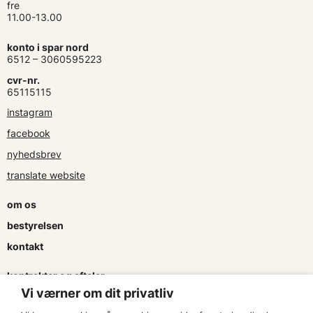
fre
11.00-13.00
konto i spar nord
6512 – 3060595223
cvr-nr.
65115115
instagram
facebook
nyhedsbrev
translate website
om os
bestyrelsen
kontakt
kontrakter og aftaler
Vi værner om dit privatliv
søg tilskud