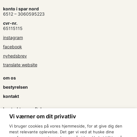
konto i spar nord
6512 – 3060595223
cvr-nr.
65115115
instagram
facebook
nyhedsbrev
translate website
om os
bestyrelsen
kontakt
kontrakter og aftaler
Vi værner om dit privatliv
søg tilskud
Vi bruger cookies på vores hjemmeside, for at give dig den
presse & logo
mest relevante oplevelse. Det gør vi ved at huske dine