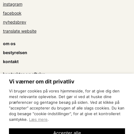
instagram
facebook
nyhedsbrev
translate website
om os
bestyrelsen
kontakt
kontrakter og aftaler
Vi værner om dit privatliv
søg tilskud
Vi bruger cookies på vores hjemmeside, for at give dig den
presse & logo
mest relevante oplevelse. Det gør vi ved at huske dine
præferencer og gentagne besøg på siden. Ved at klikke på
"accepter" accepterer du brugen af alle slags cookies. Du kan
bliv medlem
dog besøge "cookie-indstillinger", for at give et kontrolleret
samtykke.
Læs mere
.
find en artist
Accepter alle