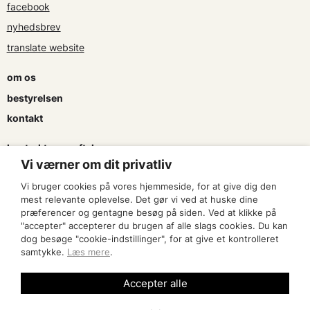
facebook
nyhedsbrev
translate website
om os
bestyrelsen
kontakt
kontrakter og aftaler
Vi værner om dit privatliv
søg tilskud
Vi bruger cookies på vores hjemmeside, for at give dig den
presse & logo
mest relevante oplevelse. Det gør vi ved at huske dine
præferencer og gentagne besøg på siden. Ved at klikke på
"accepter" accepterer du brugen af alle slags cookies. Du kan
bliv medlem
dog besøge "cookie-indstillinger", for at give et kontrolleret
samtykke.
Læs mere
.
find en artist
Accepter alle