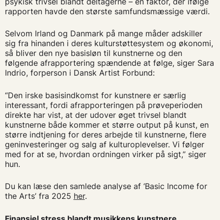
psykisk trivsel blandt deltagerne – en faktor, der ifølge
rapporten havde den største samfundsmæssige værdi.
Selvom Irland og Danmark på mange måder adskiller
sig fra hinanden i deres kulturstøttesystem og økonomi,
så bliver den nye basisløn til kunstnerne og den
følgende afrapportering spændende at følge, siger Sara
Indrio, forperson i Dansk Artist Forbund:
“Den irske basisindkomst for kunstnere er særlig
interessant, fordi afrapporteringen på prøveperioden
direkte har vist, at der udover øget trivsel blandt
kunstnerne både kommer et større output på kunst, en
større indtjening for deres arbejde til kunstnerne, flere
geninvesteringer og salg af kulturoplevelser. Vi følger
med for at se, hvordan ordningen virker på sigt,” siger
hun.
Du kan læse den samlede analyse af ‘Basic Income for
the Arts’ fra 2025
her
.
Finansiel stress blandt musikkens kunstnere