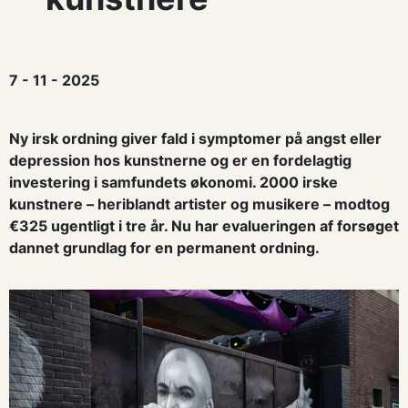
7 - 11 - 2025
Ny irsk ordning
giver
fald i
symptomer på angst eller
depression
hos kunstnerne
og
er
en
fordelagtig
investering i samfundet
s økonomi
.
2000
irske
kunstn
ere
– heriblandt
artister
og musikere
–
modtog
€
325 ugentligt
i
tre år
.
Nu
har e
valueringen af forsøget
dannet grundlag for en permanent ordning.