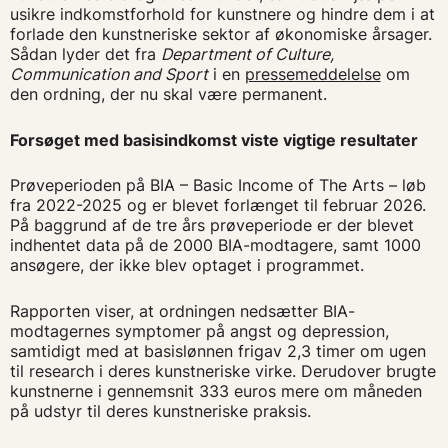
usikre indkomstforhold for kunstnere og hindre dem i at
forlade den kunstneriske sektor af økonomiske årsager.
Sådan lyder det fra
Department of Culture,
Communication and Sport
i en
pressemeddelelse
om
den ordning, der nu skal være permanent.
Forsøget med basisindkomst viste vigtige resultater
Prøveperioden på BIA – Basic Income of The Arts – løb
fra 2022-2025 og er blevet forlænget til februar 2026.
På baggrund af de tre års prøveperiode er der blevet
indhentet data på de 2000 BIA-modtagere, samt 1000
ansøgere, der ikke blev optaget i programmet.
Rapporten viser, at ordningen nedsætter BIA-
modtagernes symptomer på angst og depression,
samtidigt med at basislønnen frigav 2,3 timer om ugen
til research i deres kunstneriske virke. Derudover brugte
kunstnerne i gennemsnit 333 euros mere om måneden
på udstyr til deres kunstneriske praksis.