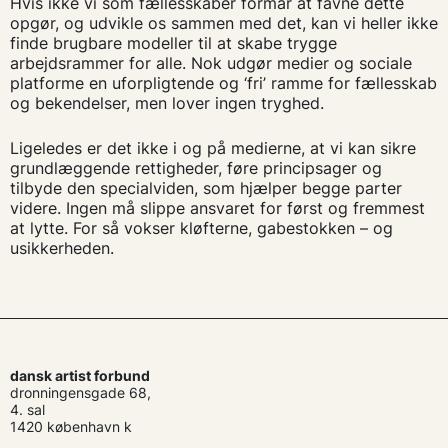
Hvis ikke vi som fællesskaber formår at favne dette
opgør, og udvikle os sammen med det, kan vi heller ikke
finde brugbare modeller til at skabe trygge
arbejdsrammer for alle. Nok udgør medier og sociale
platforme en uforpligtende og ‘fri’ ramme for fællesskab
og bekendelser, men lover ingen tryghed.
Ligeledes er det ikke i og på medierne, at vi kan sikre
grundlæggende rettigheder, føre principsager og
tilbyde den specialviden, som hjælper begge parter
videre. Ingen må slippe ansvaret for først og fremmest
at lytte. For så vokser kløfterne, gabestokken – og
usikkerheden.
dansk artist forbund
dronningensgade 68,
4. sal
1420 københavn k