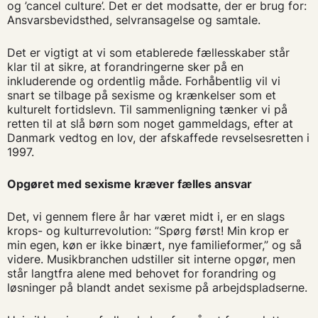
og ’cancel culture’. Det er det modsatte, der er brug for:
Ansvarsbevidsthed, selvransagelse og samtale.
Det er vigtigt at vi som etablerede fællesskaber står
klar til at sikre, at forandringerne sker på en
inkluderende og ordentlig måde. Forhåbentlig vil vi
snart se tilbage på sexisme og krænkelser som et
kulturelt fortidslevn. Til sammenligning tænker vi på
retten til at slå børn som noget gammeldags, efter at
Danmark vedtog en lov, der afskaffede revselsesretten i
1997.
Opgøret med sexisme kræver fælles ansvar
Det, vi gennem flere år har været midt i, er en slags
krops- og kulturrevolution: ”Spørg først! Min krop er
min egen, køn er ikke binært, nye familieformer,” og så
videre. Musikbranchen udstiller sit interne opgør, men
står langtfra alene med behovet for forandring og
løsninger på blandt andet sexisme på arbejdspladserne.