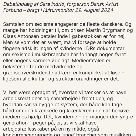
Debatindlæg af Sara Indrio, forperson Dansk Artist
Forbund –
bragt i Kulturmonitor 29. August 2024
Samtalen om sexisme engagerer de fleste danskere. Og
mange har holdninger til, om prisen Martin Brygmann og
Claes Antonsen betaler inde i gabestokken er for høj.
Men selvom det er svært, må vi forsøge at holde
tingene adskilt: Ingen af kvinderne i DRs dokumentar
om sexisme i musikbranchen har forlangt nogen fyret
eller nogens karriere ødelagt. Medieomtalen er
belastende for de medvirkende og
grænseoverskridende adfærd er komplekst at løse –
ligesom alle kultur- og strukturforandringer er det.
Vi bør være optaget af, hvordan vi tænker os at have
arbejdsrelationer og samarbejde i fremtiden, og
hvordan kan vi bygge et system, der både kan tage
hånd om den krænkede og krænkeren uden at behøve
mediernes hjælp. Dét, kvinderne – og mange i den yngre
generation – peger på, er, at vi skal have
arbejdsfællesskaber på en ny måde, også i
konkurrenceprægede og ‘unge’ brancher som musikken.