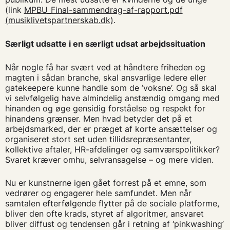
(link
MPBU_Final-sammendrag-af-rapport.pdf
(musiklivetspartnerskab.dk)
.
Særligt udsatte i en særligt udsat arbejdssituation
Når nogle få har svært ved at håndtere friheden og
magten i sådan branche, skal ansvarlige ledere eller
gatekeepere kunne handle som de ’voksne’. Og så skal
vi selvfølgelig have almindelig anstændig omgang med
hinanden og øge gensidig forståelse og respekt for
hinandens grænser. Men hvad betyder det på et
arbejdsmarked, der er præget af korte ansættelser og
organiseret stort set uden tillidsrepræsentanter,
kollektive aftaler, HR-afdelinger og samværspolitikker?
Svaret kræver omhu, selvransagelse – og mere viden.
Nu er kunstnerne igen gået forrest på et emne, som
vedrører og engagerer hele samfundet. Men når
samtalen efterfølgende flytter på de sociale platforme,
bliver den ofte krads, styret af algoritmer, ansvaret
bliver diffust og tendensen går i retning af ‘pinkwashing’