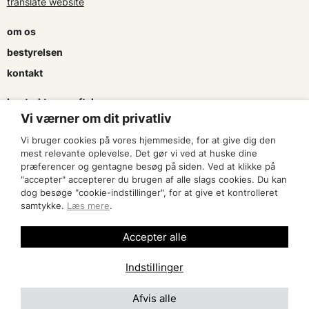
translate website
om os
bestyrelsen
kontakt
kontrakter og aftaler
Vi værner om dit privatliv
søg tilskud
Vi bruger cookies på vores hjemmeside, for at give dig den
presse & logo
mest relevante oplevelse. Det gør vi ved at huske dine
præferencer og gentagne besøg på siden. Ved at klikke på
"accepter" accepterer du brugen af alle slags cookies. Du kan
bliv medlem
dog besøge "cookie-indstillinger", for at give et kontrolleret
samtykke.
Læs mere
.
find en artist
Accepter alle
Indstillinger
Afvis alle