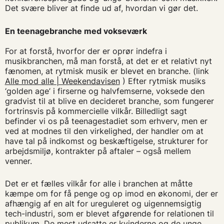
Det svære bliver at finde ud af, hvordan vi gør det.
En teenagebranche med vokseværk
For at forstå, hvorfor der er oprør indefra i
musikbranchen, må man forstå, at det er et relativt nyt
fænomen, at rytmisk musik er blevet en branche. (link
Alle mod alle | Weekendavisen
) Efter rytmisk musiks
‘golden age’ i firserne og halvfemserne, voksede den
gradvist til at blive en decideret branche, som fungerer
fortrinsvis på kommercielle vilkår. Billedligt sagt
befinder vi os på teenagestadiet som erhverv, men er
ved at modnes til den virkelighed, der handler om at
have tal på indkomst og beskæftigelse, strukturer for
arbejdsmiljø, kontrakter på aftaler – også mellem
venner.
Det er et fælles vilkår for alle i branchen at måtte
kæmpe om for få penge og op imod en økonomi, der er
afhængig af en alt for ureguleret og uigennemsigtig
tech-industri, som er blevet afgørende for relationen til
publikum. De mest udsatte er kvinderne og de unge