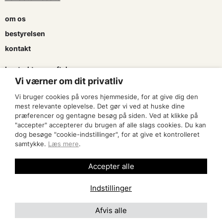
om os
bestyrelsen
kontakt
kontrakter og aftaler
Vi værner om dit privatliv
søg tilskud
Vi bruger cookies på vores hjemmeside, for at give dig den
presse & logo
mest relevante oplevelse. Det gør vi ved at huske dine
præferencer og gentagne besøg på siden. Ved at klikke på
"accepter" accepterer du brugen af alle slags cookies. Du kan
bliv medlem
dog besøge "cookie-indstillinger", for at give et kontrolleret
samtykke.
Læs mere
.
find en artist
Accepter alle
Indstillinger
Afvis alle