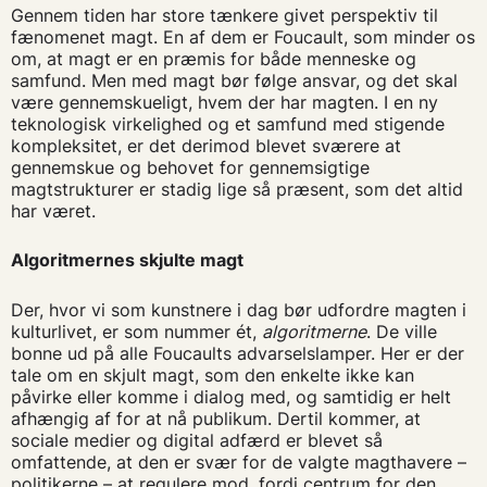
Gennem tiden har store tænkere givet perspektiv til
fænomenet magt. En af dem er Foucault, som minder os
om, at magt er en præmis for både menneske og
samfund. Men med magt bør følge ansvar, og det skal
være gennemskueligt, hvem der har magten. I en ny
teknologisk virkelighed og et samfund med stigende
kompleksitet, er det derimod blevet sværere at
gennemskue og behovet for gennemsigtige
magtstrukturer er stadig lige så præsent, som det altid
har været.
Algoritmernes skjulte magt
Der, hvor vi som kunstnere i dag bør udfordre magten i
kulturlivet, er som nummer ét,
algoritmerne
. De ville
bonne ud på alle Foucaults advarselslamper. Her er der
tale om en skjult magt, som den enkelte ikke kan
påvirke eller komme i dialog med, og samtidig er helt
afhængig af for at nå publikum. Dertil kommer, at
sociale medier og digital adfærd er blevet så
omfattende, at den er svær for de valgte magthavere –
politikerne – at regulere mod, fordi centrum for den