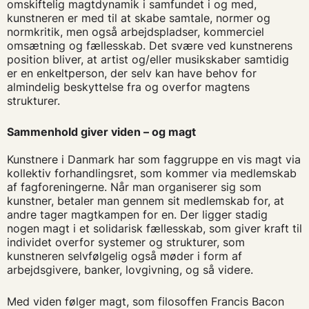
omskiftelig magtdynamik i samfundet i og med,
kunstneren er med til at skabe samtale, normer og
normkritik, men også arbejdspladser, kommerciel
omsætning og fællesskab. Det svære ved kunstnerens
position bliver, at artist og/eller musikskaber samtidig
er en enkeltperson, der selv kan have behov for
almindelig beskyttelse fra og overfor magtens
strukturer.
Sammenhold giver viden – og magt
Kunstnere i Danmark har som faggruppe en vis magt via
kollektiv forhandlingsret, som kommer via medlemskab
af fagforeningerne. Når man organiserer sig som
kunstner, betaler man gennem sit medlemskab for, at
andre tager magtkampen for en. Der ligger stadig
nogen magt i et solidarisk fællesskab, som giver kraft til
individet overfor systemer og strukturer, som
kunstneren selvfølgelig også møder i form af
arbejdsgivere, banker, lovgivning, og så videre.
Med viden følger magt, som filosoffen Francis Bacon