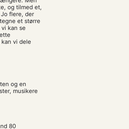
 længere. Men
e, og tilmed et,
Jo flere, der
tegne et større
 vi kan se
ette
kan vi dele
eten og en
ster, musikere
end 80