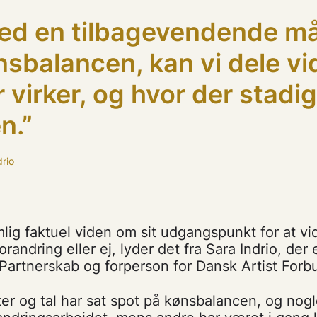
ed en tilbagevendende må
nsbalancen, kan vi dele v
 virker, og hvor der stadig
n.”
drio
lig faktuel viden om sit udgangspunkt for at v
orandring eller ej, lyder det fra Sara Indrio, der
 Partnerskab og forperson for Dansk Artist Forb
r og tal har sat spot på kønsbalancen, og nogl