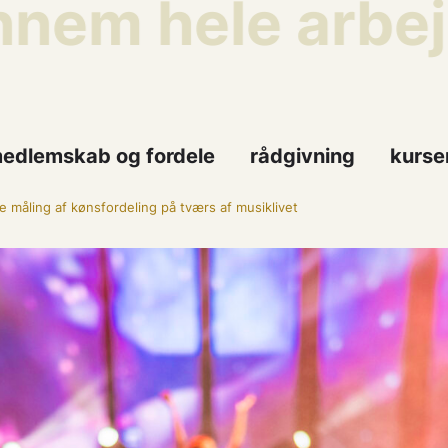
em hele arbejdsl
edlemskab og fordele
rådgivning
kurse
e måling af kønsfordeling på tværs af musiklivet