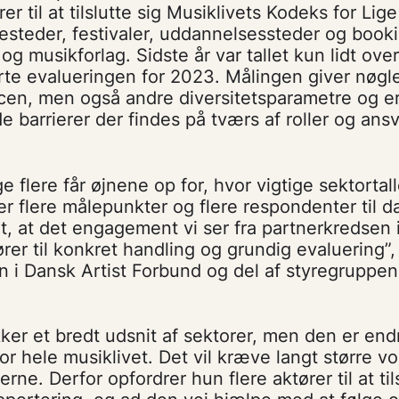
rer til at tilslutte sig Musiklivets Kodeks for Li
illesteder, festivaler, uddannelsessteder og book
og musikforlag. Sidste år var tallet kun lidt ove
e evalueringen for 2023. Målingen giver nøgle
cen, men også andre diversitetsparametre og er 
de barrierer der findes på tværs af roller og ans
 flere får øjnene op for, hvor vigtige sektortall
jer flere målepunkter og flere respondenter til d
gt, at det engagement vi ser fra partnerkredsen
ører til konkret handling og grundig evaluering”,
on i Dansk Artist Forbund og del af styregruppen
er et bredt udsnit af sektorer, men den er end
or hele musiklivet. Det vil kræve langt større v
rne. Derfor opfordrer hun flere aktører til at til