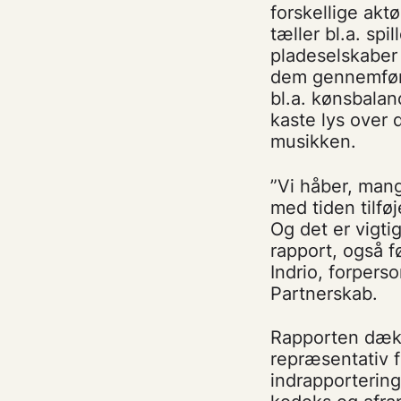
forskellige aktø
tæller bl.a. sp
pladeselskaber 
dem gennemført
bl.a. kønsbalan
kaste lys over 
musikken.
”Vi håber, mange
med tiden tilfø
Og det er vigti
rapport, også f
Indrio, forpers
Partnerskab.
Rapporten dækk
repræsentativ f
indrapporteringe