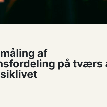
 måling af
sfordeling på tværs 
siklivet