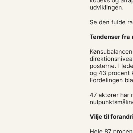
kodeks og afrap
udviklingen.
Se den fulde r
Tendenser fra 
Kønsubalancen e
direktionsnivea
posterne. I led
og 43 procent 
Fordelingen bl
47 aktører har
nulpunktsmålin
Vilje til forand
Hele 87 procent