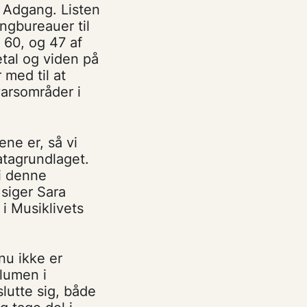
ge Adgang. Listen
ingbureauer til
r 60, og 47 af
tal og viden på
med til at
varsområder i
ene er, så vi
atagrundlaget.
 i denne
 siger Sara
 i Musiklivets
nu ikke er
olumen i
slutte sig, både