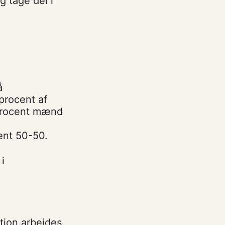
g tage del i
å
procent af
 procent mænd
ent 50-50.
i
ation arbejdes