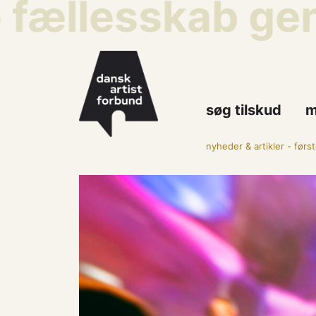
fællesskab genn
søg tilskud
m
nyheder & artikler
-
først