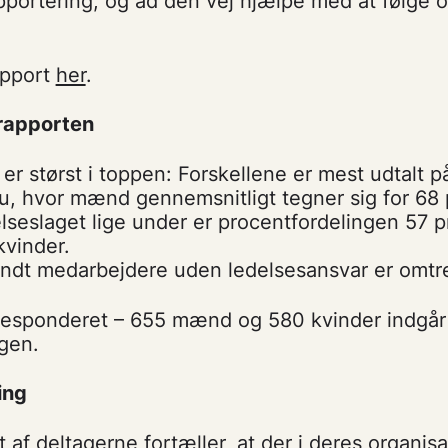
portering, og ad den vej hjælpe med at følge o
apport
her
.
rapporten
r størst i toppen: Forskellene er mest udtalt p
u, hvor mænd gennemsnitligt tegner sig for 68 
elseslaget lige under er procentfordelingen 57
kvinder.
andt medarbejdere uden ledelsesansvar er omtr
 responderet – 655 mænd og 580 kvinder indgår 
gen.
ring
 af deltagerne fortæller, at der i deres organis