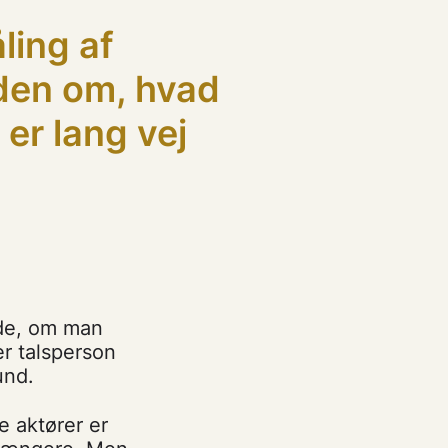
ling af
iden om, hvad
 er lang vej
ide, om man
 er talsperson
und.
e aktører er