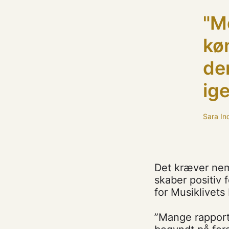
"M
kø
der
ige
Sara In
Det kræver nem
skaber positiv f
for Musiklivets
”Mange rapporte