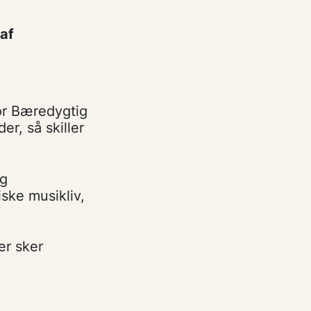
af
for Bæredygtig
r, så skiller
og
ske musikliv,
er sker