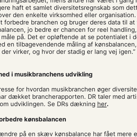
andringsarbejdet, mens andre har været i gang
igere haft et samlet diversitetsregnskab som dett
ver den enkelte virksomhed eller organisation. 
t forbedre branchen og bruger deres data til at 
balancen, jo bedre er chancen for reel handling,
 måle på. Det er opløftende at se potentialet i d
d en tilbagevendende måling af kønsbalancen, 
der virker, og hvor der stadig er lang vej igen.”
ed i musikbranchens udvikling
eresse for hvordan musikbranchen øger diversit
ar dækket brancherapporten. DR taler med arti
r om udviklingen. Se DRs dækning
her
.
 forbedre kønsbalancen
 ændre på en skæv kønsbalance har fået mere 