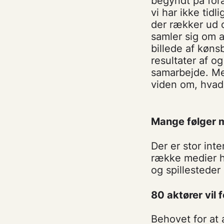
begyndt på for
vi har ikke tidl
der rækker ud o
samler sig om a
billede af køns
resultater af og
samarbejde. Me
viden om, hvad 
Mange følger m
Der er stor int
række medier h
og spillestede
80 aktører vil
Behovet for at