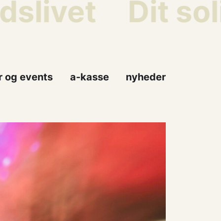
ivet
Dit solid
r og events
a-kasse
nyheder