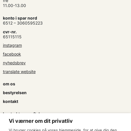
fre
11.00-13.00
konto i spar nord
6512 – 3060595223
cvr-nr.
65115115
instagram
facebook
nyhedsbrev
translate website
om os
bestyrelsen
kontakt
kontrakter og aftaler
Vi værner om dit privatliv
søg tilskud
Vi bruger cookies på vores hjemmeside, for at give dig den