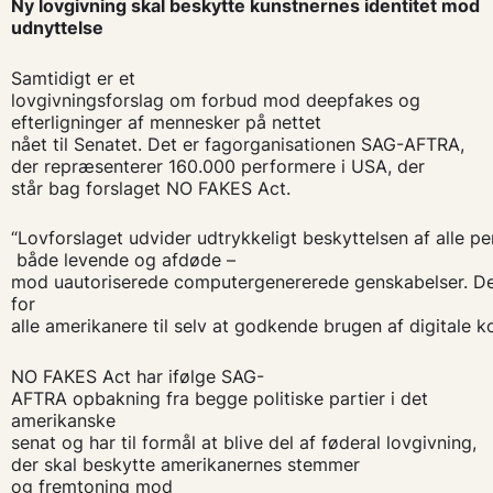
Ny lovgivning skal beskytte kunstnernes identitet mod
udnyttelse
Samtidigt er et
lovgivningsforslag om forbud mod deepfakes og
efterligninger af mennesker på nettet
nået til Senatet. Det er fagorganisationen SAG-AFTRA,
der repræsenterer 160.000 performere i USA, der
står bag forslaget NO FAKES Act.
“Lovforslaget udvider udtrykkeligt beskyttelsen af alle p
både levende og afdøde –
mod uautoriserede computergenererede genskabelser. Der
for
alle amerikanere til selv at godkende brugen af digitale k
NO FAKES Act har ifølge SAG-
AFTRA opbakning fra begge politiske partier i det
amerikanske
senat og har til formål at blive del af føderal lovgivning,
der skal beskytte amerikanernes stemmer
og fremtoning mod