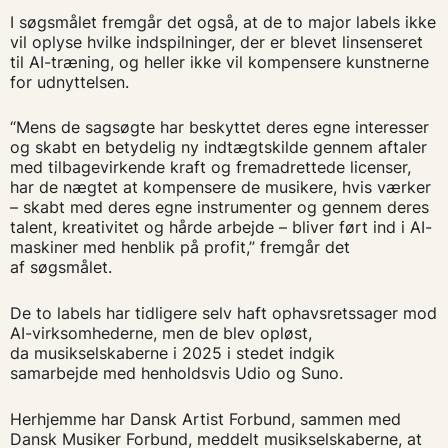
I søgsmålet fremgår det også, at de to major labels ikke
vil oplyse hvilke indspilninger, der er blevet linsenseret
til AI-træning, og heller ikke vil kompensere kunstnerne
for udnyttelsen.
“Mens de sagsøgte har beskyttet deres egne interesser
og skabt en betydelig ny indtægtskilde gennem aftaler
med tilbagevirkende kraft og fremadrettede licenser,
har de nægtet at kompensere de musikere, hvis værker
– skabt med deres egne instrumenter og gennem deres
talent, kreativitet og hårde arbejde – bliver ført ind i AI-
maskiner med henblik på profit,” fremgår det
af søgsmålet.
De to labels har tidligere selv haft ophavsretssager mod
AI-virksomhederne, men de blev opløst,
da musikselskaberne i 2025 i stedet indgik
samarbejde med henholdsvis Udio og Suno.
Herhjemme har Dansk Artist Forbund, sammen med
Dansk Musiker Forbund, meddelt musikselskaberne, at