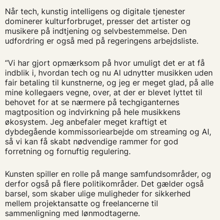
Når tech, kunstig intelligens og digitale tjenester
dominerer kulturforbruget, presser det artister og
musikere på indtjening og selvbestemmelse. Den
udfordring er også med på regeringens arbejdsliste.
“Vi har gjort opmærksom på hvor umuligt det er at få
indblik i, hvordan tech og nu AI udnytter musikken uden
fair betaling til kunstnerne, og jeg er meget glad, på alle
mine kollegaers vegne, over, at der er blevet lyttet til
behovet for at se nærmere på techgiganternes
magtposition og indvirkning på hele musikkens
økosystem. Jeg anbefaler meget kraftigt et
dybdegående kommissoriearbejde om streaming og AI,
så vi kan få skabt nødvendige rammer for god
forretning og fornuftig regulering.
Kunsten spiller en rolle på mange samfundsområder, og
derfor også på flere politikområder. Det gælder også
barsel, som skaber ulige muligheder for sikkerhed
mellem projektansatte og freelancerne til
sammenligning med lønmodtagerne.