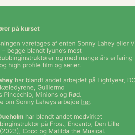
ører på kurset
ningen varetages af enten Sonny Lahey eller 
– begge blandt Iyuno’s mest
dubbinginstruktører og med mange års erfaring 
og high profile film og serier.
ahey
har blandt andet arbejdet på Lightyear, D
kæledyrene, Guillermo
’s Pinocchio, Minions og Rød.
e om Sonny Laheys arbejde
her
.
Dueholm
har blandt andet medvirket
inginstruktør på Frost, Encanto, Den Lille
(2023), Coco og Matilda the Musical.