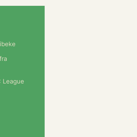
Vibeke
fra
C League