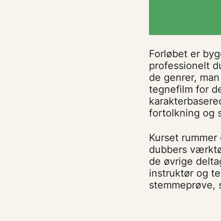
Forløbet er byg
professionelt d
de genrer, man 
tegnefilm for d
karakterbasere
fortolkning og 
Kurset rummer o
dubbers værktøj
de øvrige delta
instruktør og te
stemmeprøve, s