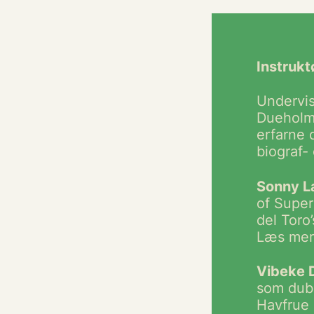
Instrukt
Undervis
Dueholm 
erfarne 
biograf- 
Sonny L
of Super
del Toro
Læs mer
Vibeke 
som dubb
Havfrue 