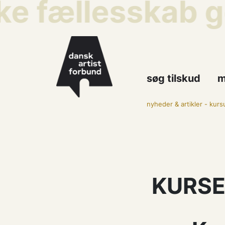
ke fællesskab g
søg tilskud
m
nyheder & artikler
-
kursu
KURSE