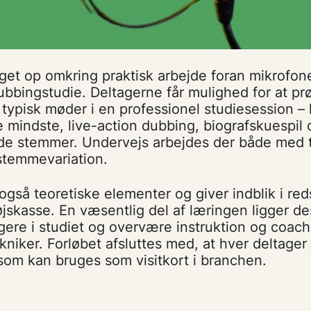
get op omkring praktisk arbejde foran mikrofone
ubbingstudie. Deltagerne får mulighed for at prøv
typisk møder i en professionel studiesession –
e mindste, live-action dubbing, biografskuespil
de stemmer. Undervejs arbejdes der både med t
stemmevariation.
gså teoretiske elementer og giver indblik i red
skasse. En væsentlig del af læringen ligger de
gere i studiet og overvære instruktion og coach
kniker. Forløbet afsluttes med, at hver deltager 
om kan bruges som visitkort i branchen.