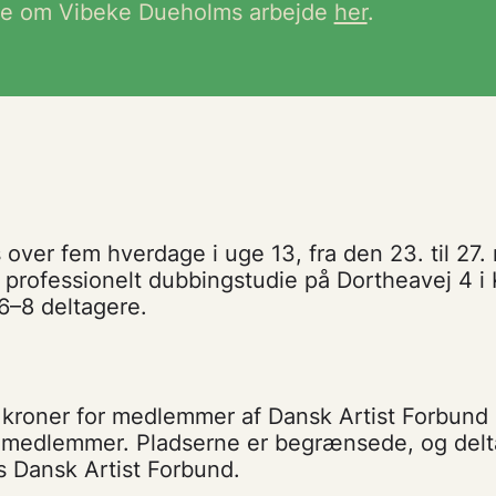
e om Vibeke Dueholms arbejde
her
.
 over fem hverdage i uge 13, fra den 23. til 27. 
t professionelt dubbingstudie på Dortheavej 4 
 6–8 deltagere.
0 kroner for medlemmer af Dansk Artist Forbund
e-medlemmer. Pladserne er begrænsede, og del
os Dansk Artist Forbund.