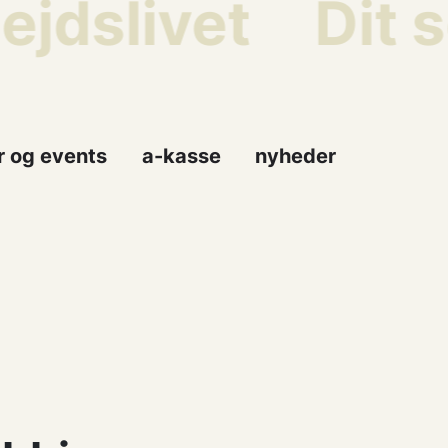
dslivet
Dit so
r og events
a-kasse
nyheder