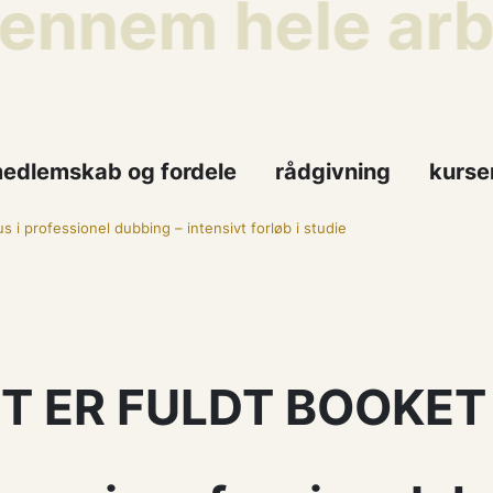
ennem hele arbej
edlemskab og fordele
rådgivning
kurse
s i professionel dubbing – intensivt forløb i studie
T ER FULDT BOOKET