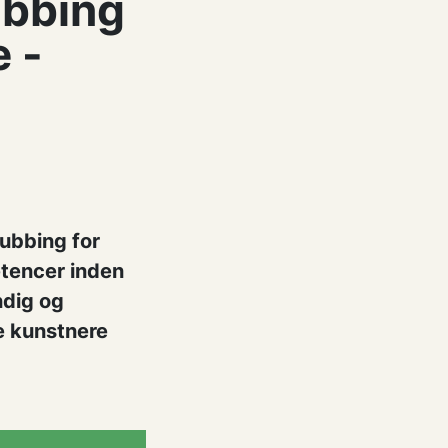
ubbing
e -
dubbing for
tencer inden
ndig og
e kunstnere