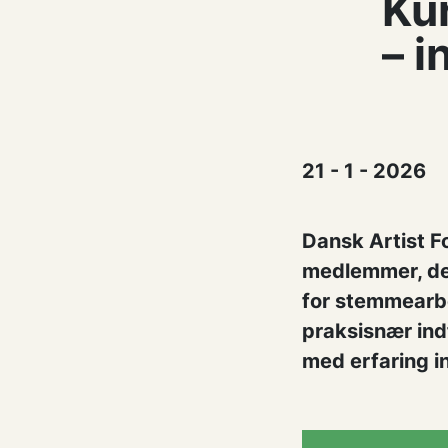
Kur
– i
21 - 1 - 2026
Dansk Artist F
medlemmer, der
for stemmearbe
praksisnær ind
med erfaring in