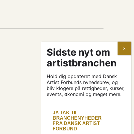
kontrakter og aftaler
søg tilskud
Hold dig opdateret med Dansk
Artist Forbunds nyhedsbrev, og
bliv klogere på rettigheder, kurser,
presse & logo
events, økonomi og meget mere.