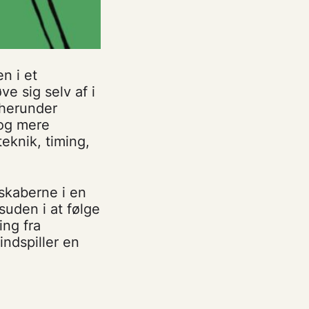
n i et
e sig selv af i
 herunder
 og mere
eknik, timing,
skaberne i en
suden i at følge
ing fra
indspiller en