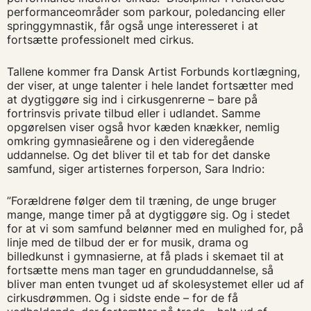
performanceområder som parkour, poledancing eller
springgymnastik, får også unge interesseret i at
fortsætte professionelt med cirkus.
Tallene kommer fra Dansk Artist Forbunds kortlægning,
der viser, at unge talenter i hele landet fortsætter med
at dygtiggøre sig ind i cirkusgenrerne – bare på
fortrinsvis private tilbud eller i udlandet. Samme
opgørelsen viser også hvor kæden knækker, nemlig
omkring gymnasieårene og i den videregående
uddannelse. Og det bliver til et tab for det danske
samfund, siger artisternes forperson, Sara Indrio:
”Forældrene følger dem til træning, de unge bruger
mange, mange timer på at dygtiggøre sig. Og i stedet
for at vi som samfund belønner med en mulighed for, på
linje med de tilbud der er for musik, drama og
billedkunst i gymnasierne, at få plads i skemaet til at
fortsætte mens man tager en grunduddannelse, så
bliver man enten tvunget ud af skolesystemet eller ud af
cirkusdrømmen. Og i sidste ende – for de få