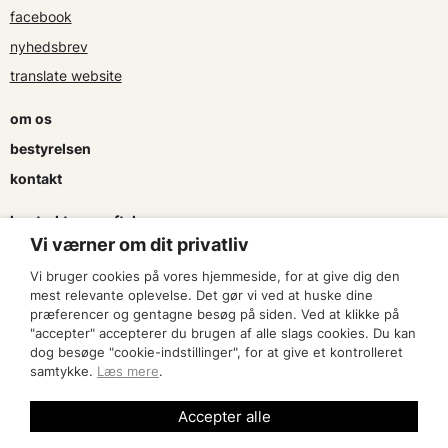
facebook
nyhedsbrev
translate website
om os
bestyrelsen
kontakt
kontrakter og aftaler
Vi værner om dit privatliv
søg tilskud
Vi bruger cookies på vores hjemmeside, for at give dig den
presse & logo
mest relevante oplevelse. Det gør vi ved at huske dine
præferencer og gentagne besøg på siden. Ved at klikke på
"accepter" accepterer du brugen af alle slags cookies. Du kan
bliv medlem
dog besøge "cookie-indstillinger", for at give et kontrolleret
samtykke.
Læs mere
.
find en artist
Accepter alle