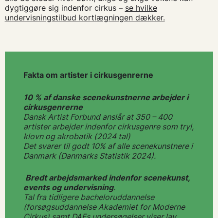
dygtiggøre sig indenfor cirkus –
se hvilke
undervisningstilbud kortlægningen dækker.
Fakta om artister i cirkusgenrerne
10 % af danske scenekunstnerne arbejder i
ci
rkusgenrerne
Dansk Artist Forbund anslår at 350 – 400
artister arbejder indenfor cirkusgenre som tryl,
klovn og akrobatik (2024 tal)
Det svarer til godt 10% af alle scenekunstnere i
Danmark (Danmarks Statistik 2024).
Bredt arbejdsmarked indenfor scenekunst,
events og undervisning
.
Tal fra tidligere bacheloruddannelse
(forsøgsuddannelse Akademiet for Moderne
Cirkus) samt DAFs undersøgelser viser lav