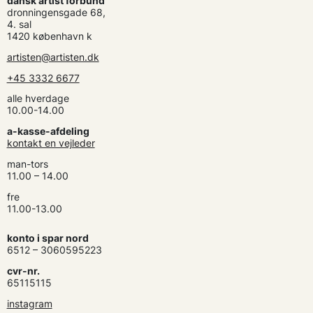
dansk artist forbund
dronningensgade 68,
4. sal
1420 københavn k
artisten@artisten.dk
+45 3332 6677
alle hverdage
10.00-14.00
a-kasse-afdeling
kontakt en vejleder
man-tors
11.00 – 14.00
fre
11.00-13.00
konto i spar nord
6512 – 3060595223
cvr-nr.
65115115
instagram