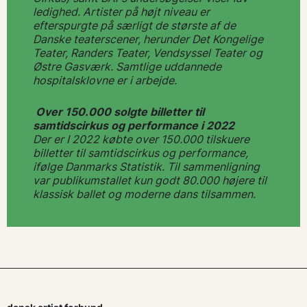
ledighed. Artister på højt niveau er
efterspurgte på særligt de største af de
Danske teaterscener, herunder Det Kongelige
Teater, Randers Teater, Vendsyssel Teater og
Østre Gasværk. Samtlige uddannede
hospitalsklovne er i arbejde.
Over 150.000 solgte billetter til
samtidscirkus og performance i 2022
Der er I 2022 købte over 150.000 tilskuere
billetter til samtidscirkus og performance,
ifølge Danmarks Statistik. Til sammenligning
var publikumstallet kun godt 80.000 højere til
klassisk ballet og moderne dans tilsammen.