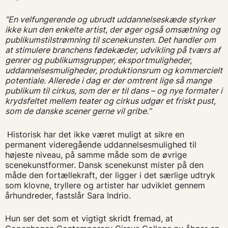
”En velfungerende og ubrudt uddannelseskæde styrker
ikke kun den enkelte artist, der øger også omsætning og
publikumstilstrømning til scenekunsten. Det handler om
at stimulere branchens fødekæder, udvikling på tværs af
genrer og publikumsgrupper, eksportmuligheder,
uddannelsesmuligheder, produktionsrum og kommercielt
potentiale. Allerede i dag er der omtrent lige så mange
publikum til cirkus, som der er til dans – og nye formater i
krydsfeltet mellem teater og cirkus udgør et friskt pust,
som de danske scener gerne vil gribe.”
Historisk har det ikke været muligt at sikre en
permanent videregående uddannelsesmulighed til
højeste niveau, på samme måde som de øvrige
scenekunstformer. Dansk scenekunst mister på den
måde den fortællekraft, der ligger i det særlige udtryk
som klovne, tryllere og artister har udviklet gennem
århundreder, fastslår Sara Indrio.
Hun ser det som et vigtigt skridt fremad, at