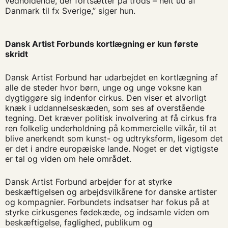
vedholdende, der fortsætter på trods – helt ud af
Danmark til fx Sverige,” siger hun.
Dansk Artist Forbunds kortlægning er kun første
skridt
Dansk Artist Forbund har udarbejdet en kortlægning af
alle de steder hvor børn, unge og unge voksne kan
dygtiggøre sig indenfor cirkus. Den viser et alvorligt
knæk i uddannelseskæden, som ses af overstående
tegning. Det kræver politisk involvering at få cirkus fra
ren folkelig underholdning på kommercielle vilkår, til at
blive anerkendt som kunst- og udtryksform, ligesom det
er det i andre europæiske lande. Noget er det vigtigste
er tal og viden om hele området.
Dansk Artist Forbund arbejder for at styrke
beskæftigelsen og arbejdsvilkårene for danske artister
og kompagnier. Forbundets indsatser har fokus på at
styrke cirkusgenes fødekæde, og indsamle viden om
beskæftigelse, faglighed, publikum og