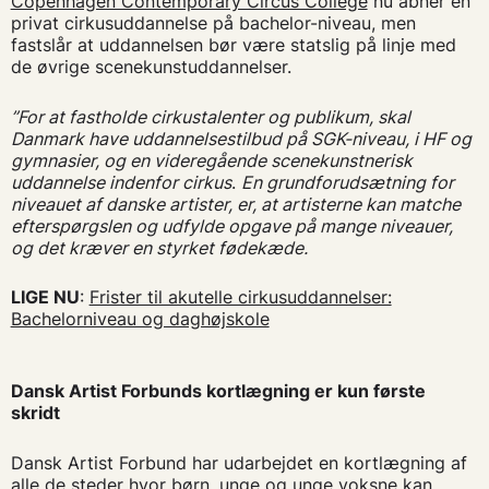
Copenhagen Contemporary Circus College
nu åbner en
privat cirkusuddannelse på bachelor-niveau, men
fastslår at uddannelsen bør være statslig på linje med
de øvrige scenekunstuddannelser.
”For at fastholde cirkustalenter og publikum, skal
Danmark have uddannelsestilbud på SGK-niveau, i HF og
gymnasier, og en videregående scenekunstnerisk
uddannelse indenfor cirkus
.
En grundforudsætning for
niveauet af danske artister, er, at artisterne kan matche
efterspørgslen og udfylde opgave på mange niveauer,
og det kræver en styrket fødekæde.
LIGE NU
:
Frister til akutelle cirkusuddannelser:
Bachelorniveau og daghøjskole
Dansk Artist Forbunds kortlægning er kun første
skridt
Dansk Artist Forbund har udarbejdet en kortlægning af
alle de steder hvor børn, unge og unge voksne kan