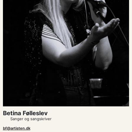
Betina Følleslev
Sanger og sangskriver
bf@artisten.dk