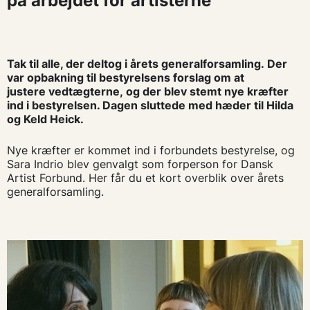
på arbejdet for artisterne
Tak til alle, der deltog i årets generalforsamling.
Der
var opbakning til bestyrelsens forslag om at
justere
vedtæg
terne
,
og
der blev stemt nye kræfter
ind i bestyrelsen
. Dagen sluttede med hæder til Hilda
og Keld Heick.
Nye kræfter er kommet ind i
f
orbund
et
s bestyrelse,
og
Sara Indrio blev genvalgt som forperson for Dansk
Artist Forbund.
Her får du et kort overblik over årets
generalforsamling.