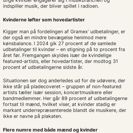
unge kvinder engagerer sig i musikbranchen og
indspiller musik, der bliver spillet i radioen.
Kvinderne løfter som hovedartister
Kigger man på fordelingen af Gramex’ udbetalinger, er
der også en mindre bevægelse henimod mere
kønsbalance. I 2024 gik 27 procent af de samlede
udbetalinger til kvinder – en stigning på to procent fra
året før. Fremgangen skyldes især de kvindelige
featured-artists, eller hovedartister, der modtog 31
procent af udbetalingerne sidste år.
Situationen ser dog anderledes ud for de udøvere, der
ikke står på pladecoveret – gruppen af non-featured
artists tæller især session, koncertmusikere eller
bandmedlemmer. Her går 89 procent af udbetalingerne
fortsat til mænd, hvilket viser, at kvinder stadig er
markant underrepræsenterede blandt de musikere, der
ikke er navne på plakaten.
Flere numre med både mænd og kvinder