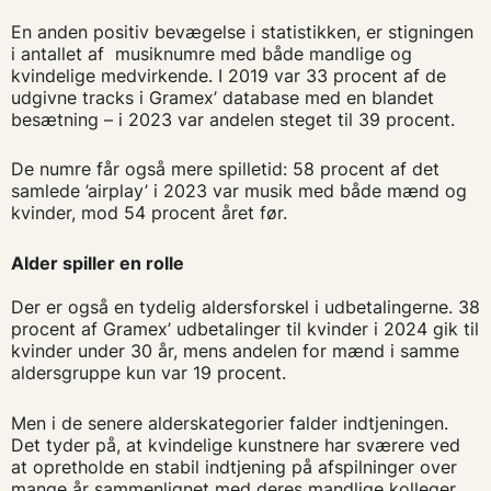
En anden positiv bevægelse i statistikken, er stigningen
i antallet af musiknumre med både mandlige og
kvindelige medvirkende. I 2019 var 33 procent af de
udgivne tracks i Gramex’ database med en blandet
besætning – i 2023 var andelen steget til 39 procent.
De numre får også mere spilletid: 58 procent af det
samlede ’airplay’ i 2023 var musik med både mænd og
kvinder, mod 54 procent året før.
Alder spiller en rolle
Der er også en tydelig aldersforskel i udbetalingerne. 38
procent af Gramex’ udbetalinger til kvinder i 2024 gik til
kvinder under 30 år, mens andelen for mænd i samme
aldersgruppe kun var 19 procent.
Men i de senere alderskategorier falder indtjeningen.
Det tyder på, at kvindelige kunstnere har sværere ved
at opretholde en stabil indtjening på afspilninger over
mange år sammenlignet med deres mandlige kolleger.