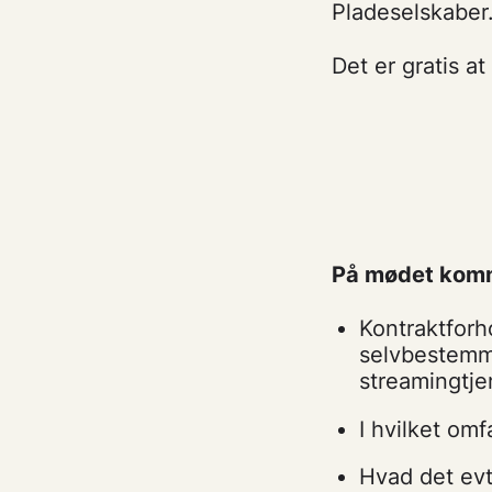
Pladeselskaber
Det er gratis a
På mødet komm
Kontraktforho
selvbestemme
streamingtje
I hvilket om
Hvad det evt