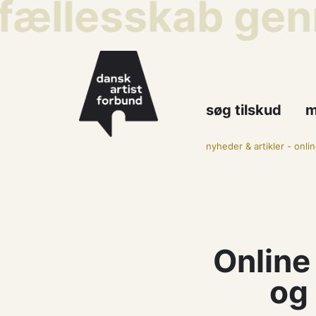
 fællesskab genn
søg tilskud
m
nyheder & artikler
-
onli
Online
og