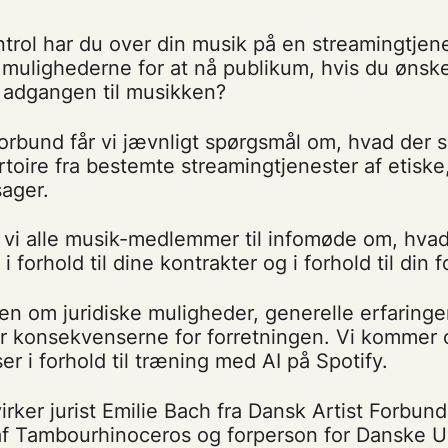
trol har du over din musik på en streamingtjen
 mulighederne for at nå publikum, hvis du ønsk
 adgangen til musikken?
orbund får vi jævnligt spørgsmål om, hvad der ska
toire fra bestemte streamingtjenester af etiske, 
ager.
r vi alle musik-medlemmer til infomøde om, hva
orhold til dine kontrakter og i forhold til din f
den om juridiske muligheder, generelle erfaringe
er konsekvenserne for forretningen. Vi kommer 
er i forhold til træning med AI på Spotify.
ker jurist Emilie Bach fra Dansk Artist Forbund 
f Tambourhinoceros og forperson for Danske 