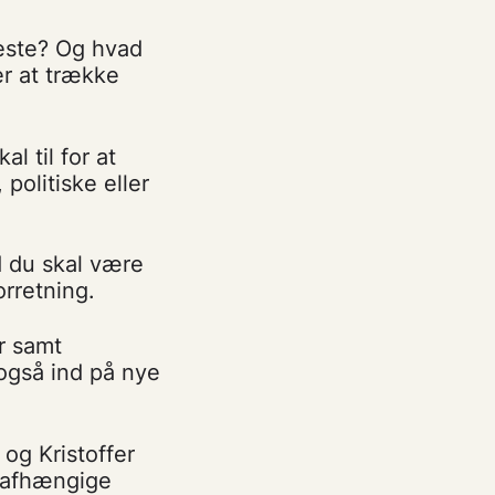
este? Og hvad
er at trække
l til for at
politiske eller
d du skal være
orretning.
r samt
også ind på nye
og Kristoffer
Uafhængige