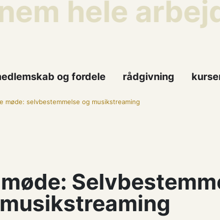
em hele arbejds
edlemskab og fordele
rådgivning
kurse
ne møde: selvbestemmelse og musikstreaming
 møde: Selvbestemm
 musikstreaming