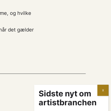
rme, og hvilke
når det gælder
kontrakter og aftaler