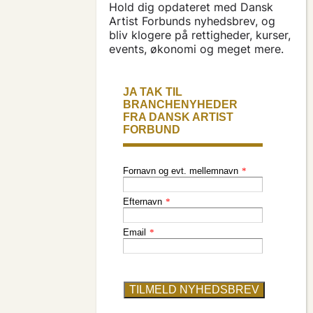
søg tilskud
Hold dig opdateret med Dansk
Artist Forbunds nyhedsbrev, og
bliv klogere på rettigheder, kurser,
presse & logo
events, økonomi og meget mere.
bliv medlem
find en artist