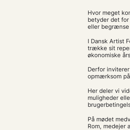
Hvor meget kon
betyder det for
eller begrænse
I Dansk Artist F
trække sit reper
økonomiske års
Derfor invitere
opmærksom på i f
Her deler vi vi
muligheder ell
brugerbetingels
På mødet medvir
Rom, medejer a