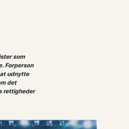
ister som
e. Forperson
 at udnytte
om det
s rettigheder