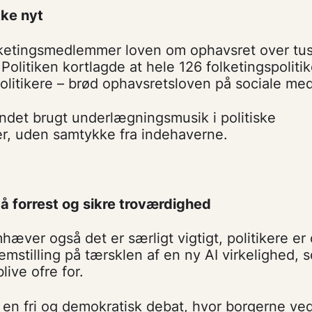
kke nyt
lketingsmedlemmer loven om ophavsret over tu
 Politiken kortlagde at hele 126 folketingspoliti
 politikere – brød ophavsretsloven på sociale med
ndet brugt underlægningsmusik i politiske
, uden samtykke fra indehaverne.
gå forrest og sikre troværdighed
mhæver også det er særligt vigtigt, politikere
mstilling på tærsklen af en ny AI virkelighed, 
live ofre for.
r en fri og demokratisk debat, hvor borgerne ve