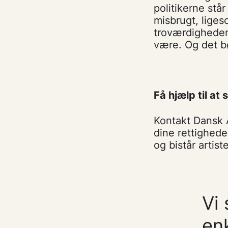
politikerne stå
misbrugt, liges
troværdigheden
være. Og det bø
Få hjælp til at
Kontakt Dansk A
dine rettighede
og bistår artis
Vi
en