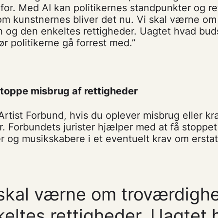
r for. Med AI kan politikernes standpunkter og re
om kunstnernes bliver det nu. Vi skal værne om
 og den enkeltes rettigheder. Uagtet hvad bud
r politikerne gå forrest med.”
 stoppe misbrug af rettigheder
rtist Forbund, hvis du oplever misbrug eller kr
r. Forbundets jurister hjælper med at få stoppet 
ter og musikskabere i et eventuelt krav om ersta
 skal værne om troværdigh
keltes rettigheder. Uagtet 