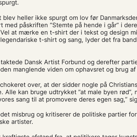
spurgt.
 blev heller ikke spurgt om lov før Danmarksd
rt med påskriften “Stemte på hende i går” i der
Vel at mærke en t-shirt der i tekst og design 
egendariske t-shirt og sang, lyder det fra band
taktede Dansk Artist Forbund og derefter parti
 den manglende viden om ophavsret og brug af
g chokeret over, at der sidder nogle på Christian
. Alle kan bruge udtrykket ”at male byen rød”, 
e vores sang til at promovere deres egen sag,” si
det misbrug og kritiserer de politiske partier fo
ke artister.
 kraftigste afstand fra, at politikere tager kuns