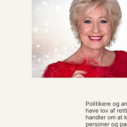
Politikere og a
have lov af ret
handler om at k
personer og par