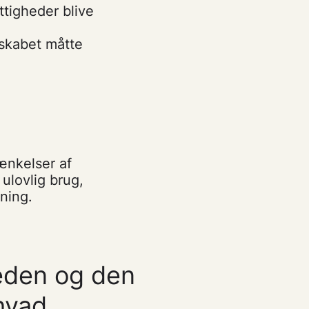
ttigheder blive
skabet måtte
ænkelser af
ulovlig brug,
tning.
eden og den
hvad