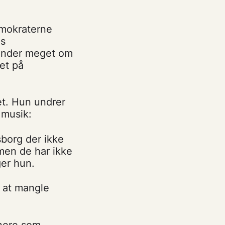
emokraterne
es
minder meget om
et på
et. Hun undrer
 musik:
sborg der ikke
men de har ikke
ger hun.
r at mangle
tnere som