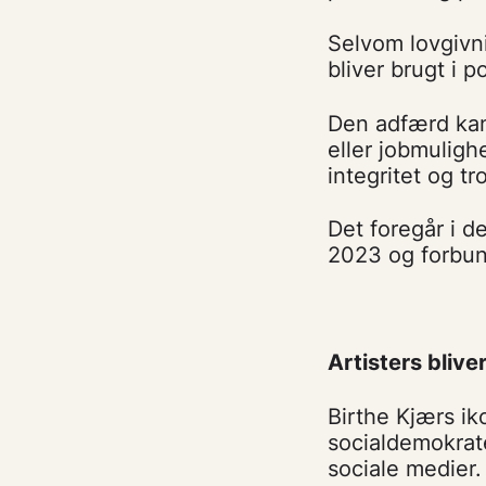
Selvom lovgivni
bliver brugt i 
Den adfærd kan
eller jobmuligh
integritet og 
Det foregår i d
2023 og forbund
Artisters blive
Birthe Kjærs ik
socialdemokrate
sociale medier. 