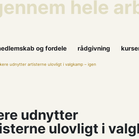
nnem hele arbej
edlemskab og fordele
rådgivning
kurse
ikere udnytter artisterne ulovligt i valgkamp – igen
kere udnytter
isterne ulovligt i val