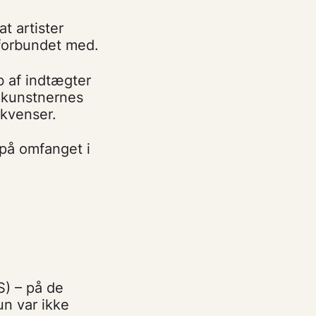
t artister
 forbundet med.
 af indtægter
å kunstnernes
kvenser.
 på omfanget i
e
S) – på de
un var ikke