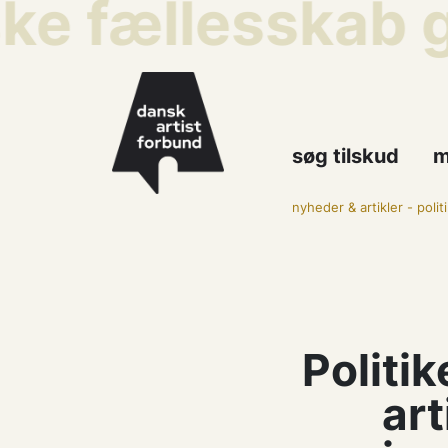
ke fællesskab ge
søg tilskud
m
nyheder & artikler
-
polit
Politi
art