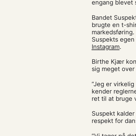
engang blevet 
Bandet Suspekt
brugte en t-shi
markedsføring. 
Suspekts egen l
Instagram
.
Birthe Kjær kon
sig meget over
”Jeg er virkeli
kender reglerne
ret til at brug
Suspekt kalder 
respekt for dans
”Vi tager på det