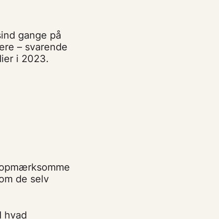
sind gange på
kere – svarende
ier i 2023.
 er opmærksomme
som de selv
d hvad