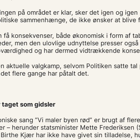
ngen på området er klar, sker det igen og igen a
politiske sammenhænge, de ikke ønsker at blive
 få konsekvenser, både økonomisk i form af tab
eder, men den ulovlige udnyttelse presser ogs
troværdighed og har dermed vidtrækkende konse
en aktuelle valgkamp, selvom Politiken satte tal
et flere gange har påtalt det.
r taget som gidsler
oniske sang ”Vi maler byen rød” er brugt af fler
r – herunder statsminister Mette Frederiksen (
Birthe Kjær har ikke have givet sin tilladelse, h