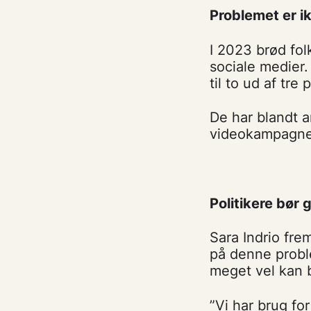
Problemet er i
I 2023 brød fo
sociale medier.
til to ud af tre
De har blandt a
videokampagner
Politikere bør 
Sara Indrio fre
på denne proble
meget vel kan b
”Vi har brug fo