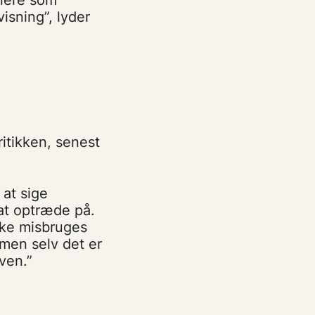
isning”, lyder
itikken, senest
 at sige
at optræde på.
kke misbruges
men selv det er
ven.”