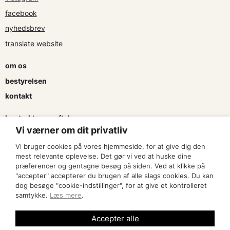
facebook
nyhedsbrev
translate website
om os
bestyrelsen
kontakt
kontrakter og aftaler
Vi værner om dit privatliv
søg tilskud
Vi bruger cookies på vores hjemmeside, for at give dig den
presse & logo
mest relevante oplevelse. Det gør vi ved at huske dine
præferencer og gentagne besøg på siden. Ved at klikke på
"accepter" accepterer du brugen af alle slags cookies. Du kan
bliv medlem
dog besøge "cookie-indstillinger", for at give et kontrolleret
samtykke.
Læs mere
.
find en artist
Accepter alle