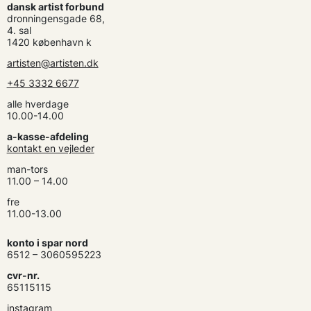
dansk artist forbund
dronningensgade 68,
4. sal
1420 københavn k
artisten@artisten.dk
+45 3332 6677
alle hverdage
10.00-14.00
a-kasse-afdeling
kontakt en vejleder
man-tors
11.00 – 14.00
fre
11.00-13.00
konto i spar nord
6512 – 3060595223
cvr-nr.
65115115
instagram