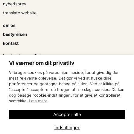
nyhedsbrev
translate website
om os
bestyrelsen
kontakt
kontrakter og aftaler
Vi værner om dit privatliv
søg tilskud
Vi bruger cookies på vores hjemmeside, for at give dig den
presse & logo
mest relevante oplevelse. Det gør vi ved at huske dine
præferencer og gentagne besøg på siden. Ved at klikke på
"accepter" accepterer du brugen af alle slags cookies. Du kan
bliv medlem
dog besøge "cookie-indstillinger", for at give et kontrolleret
samtykke.
Læs mere
.
find en artist
Accepter alle
Indstillinger