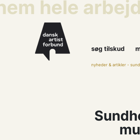
m hele arbejdsl
søg tilskud
m
nyheder & artikler
-
sundh
Sundhe
mu