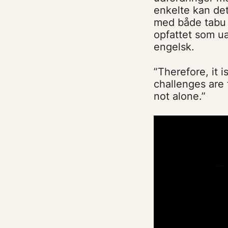
enkelte kan de
med både tabu o
opfattet som ua
engelsk.
”Therefore, it i
challenges are 
not alone.”