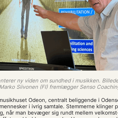
nterer ny viden om sundhed i musikken. Billede
 Marko Siivonen (FI) fremlægger Senso Coachin
usikhuset Odeon, centralt beliggende i Odens
mennesker i ivrig samtale. Stemmerne klinger 
rog, når man bevæger sig rundt mellem velkomst