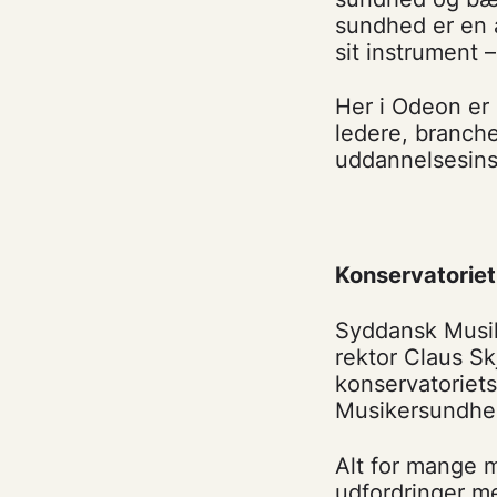
sundhed er en a
sit instrument –
Her i Odeon er 
ledere, branch
uddannelsesins
Konservatoriet 
Syddansk Musi
rektor Claus Sk
konservatoriets
Musikersundhed
Alt for mange m
udfordringer me