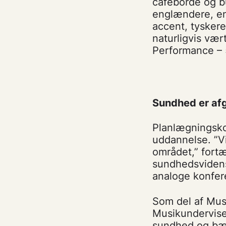
caféborde og b
englændere, en 
accent, tyskere
naturligvis vær
Performance – 
Sundhed er afg
Planlægningsko
uddannelse. ”V
området,” fortæ
sundhedsvidens
analoge konfe
Som del af Mus
Musikundervise
sundhed og bær