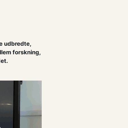
e udbredte,
llem forskning,
et.