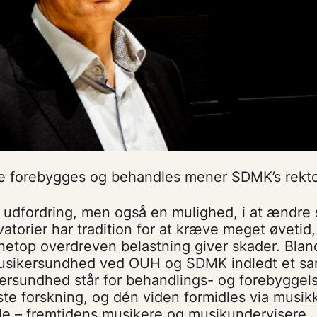
 forebygges og behandles mener SDMK’s rekto
 udfordring, men også en mulighed, i at ændre 
atorier har tradition for at kræve meget øveti
netop overdreven belastning giver skader. Blan
 musikersundhed ved OUH og SDMK indledt et sa
kersundhed står for behandlings- og forebyggel
te forskning, og dén viden formidles via musik
de – fremtidens musikere og musikundervisere.