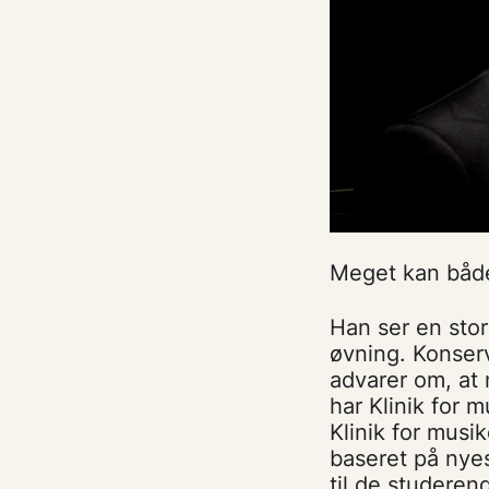
Meget kan både
Han ser en stor
øvning. Konserv
advarer om, at 
har Klinik for
Klinik for musi
baseret på nyes
til de studeren