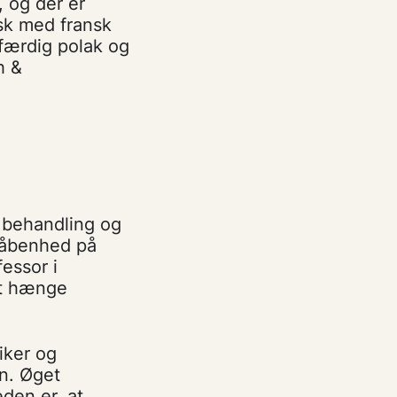
 og der er
sk med fransk
lfærdig polak og
h &
 behandling og
 åbenhed på
essor i
at hænge
iker og
n. Øget
den er, at