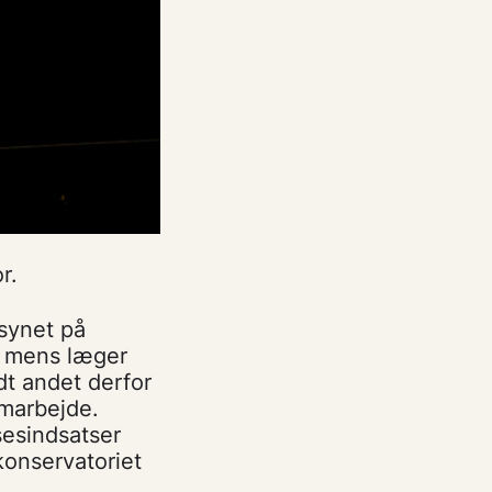
r.
synet på
d, mens læger
dt andet derfor
marbejde.
sesindsatser
konservatoriet