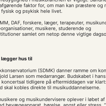
fgørende faktor for, om man kan præstere og m
 fysisk og psykisk hele livet.
MM, DAF, forskere, læger, terapeuter, musikund
eorganisationer, musikere, studerende og
titutioner samlet om netop denne vigtige dags
lægger hus til
kkonservatorium (SDMK) danner ramme om ko
jold Larsen som medarrangør. Budskabet i hans 
 koncertsal tidligere på eftermiddagen var klart
 skal kobles direkte til musikuddannelserne.
usikere og musikundervisere oplever i løbet af 
d bevægeapparat, hørelse, angst eller stress. 