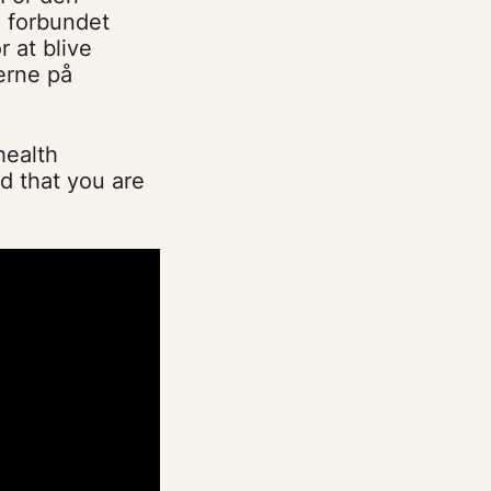
e forbundet
r at blive
erne på
health
d that you are