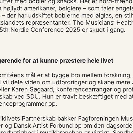
uffet med bobler og snacks. Her er nord-mænd,
højlydt amerikaner, belgiere – som taler engel
 – der har udskiftet boblerne med ølglas, en sti
tslandets repræsentanter. The Musicians’ Healt
5th Nordic Conference 2025 er skudt i gang.
ørende for at kunne præstere hele livet
mitéens mål er at bygge bro mellem forskning,
i vil dele viden om udfordringer og skabe mere
ller Karen Søgaard, konferencearrangør og prof
kab ved SDU. Hun er travlt beskæftiget med 
renceprogrammer op.
iklivets Partnerskab bakker Fagforeningen Mus
r og Dansk Artist Forbund op om den dagsorde
edygtighed i musikbranchen er vigtigt. Sandhe