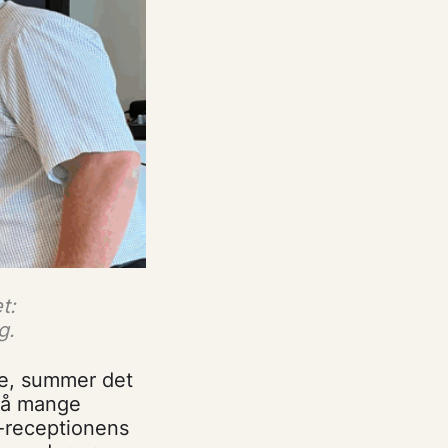
t:
g.
e, summer det
på mange
-receptionens