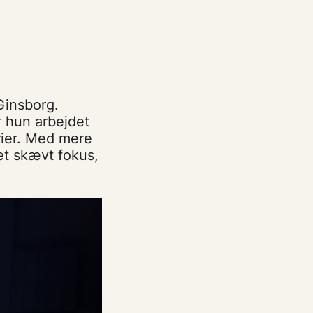
Ginsborg.
 hun arbejdet
rier. Med mere
et skævt fokus,