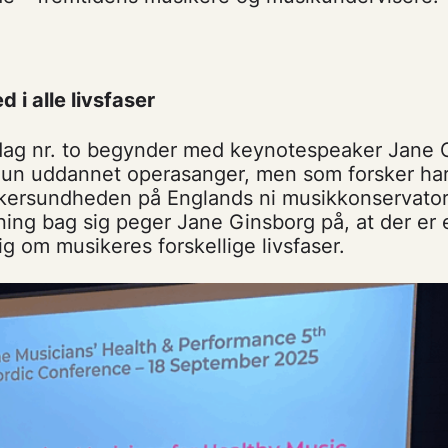
i alle livsfaser
ag nr. to begynder med keynotespeaker Jane 
 hun uddannet operasanger, men som forsker har
ikersundheden på Englands ni musikkonservato
ning bag sig peger Jane Ginsborg på, at der er 
ig om musikeres forskellige livsfaser.