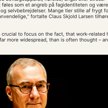
t føles som et angreb på fagidentiteten og vær
g selvbebrejdelser. Mange tier stille af frygt fo
nvendelige,” fortalte Claus Skjold Larsen tilhør
s crucial to focus on the fact, that work-related 
far more widespread, than is often thought – an