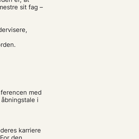
estre sit fag –
ervisere,
orden.
nferencen med
åbningstale i
:
deres karriere
”For den