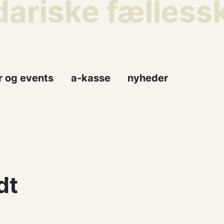
ariske fællessk
r og events
a-kasse
nyheder
dt