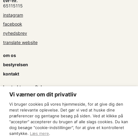
cvr-nr.
65115115
instagram
facebook
nyhedsbrev
translate website
om os
bestyrelsen
kontakt
kontrakter og aftaler
Vi værner om dit privatliv
søg tilskud
Vi bruger cookies på vores hjemmeside, for at give dig den
presse & logo
mest relevante oplevelse. Det gør vi ved at huske dine
præferencer og gentagne besøg på siden. Ved at klikke på
"accepter" accepterer du brugen af alle slags cookies. Du kan
bliv medlem
dog besøge "cookie-indstillinger", for at give et kontrolleret
samtykke.
Læs mere
.