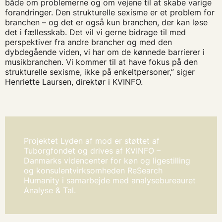
både om problemerne og om vejene til at skabe varige
forandringer. Den strukturelle sexisme er et problem for
branchen – og det er også kun branchen, der kan løse
det i fællesskab. Det vil vi gerne bidrage til med
perspektiver fra andre brancher og med den
dybdegående viden, vi har om de kønnede barrierer i
musikbranchen. Vi kommer til at have fokus på den
strukturelle sexisme, ikke på enkeltpersoner,” siger
Henriette Laursen, direktør i KVINFO.
Projektet Lyden af mod er støttet af
Tuborgfondet og drives af KVINFO –
Danmarks videncenter for køn og ligestilling
og konsulentvirksomheden ReSearch
Humanity i samarbejde med analysebureauret
Analyse & Tal.