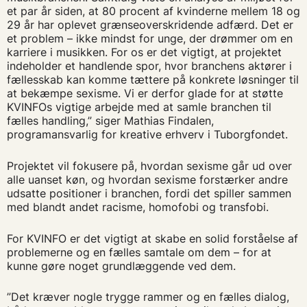
et par år siden, at 80 procent af kvinderne mellem 18 og
29 år har oplevet grænseoverskridende adfærd. Det er
et problem – ikke mindst for unge, der drømmer om en
karriere i musikken. For os er det vigtigt, at projektet
indeholder et handlende spor, hvor branchens aktører i
fællesskab kan komme tættere på konkrete løsninger til
at bekæmpe sexisme. Vi er derfor glade for at støtte
KVINFOs vigtige arbejde med at samle branchen til
fælles handling,” siger Mathias Findalen,
programansvarlig for kreative erhverv i Tuborgfondet.
Projektet vil fokusere på, hvordan sexisme går ud over
alle uanset køn, og hvordan sexisme forstærker andre
udsatte positioner i branchen, fordi det spiller sammen
med blandt andet racisme, homofobi og transfobi.
For KVINFO er det vigtigt at skabe en solid forståelse af
problemerne og en fælles samtale om dem – for at
kunne gøre noget grundlæggende ved dem.
”Det kræver nogle trygge rammer og en fælles dialog,