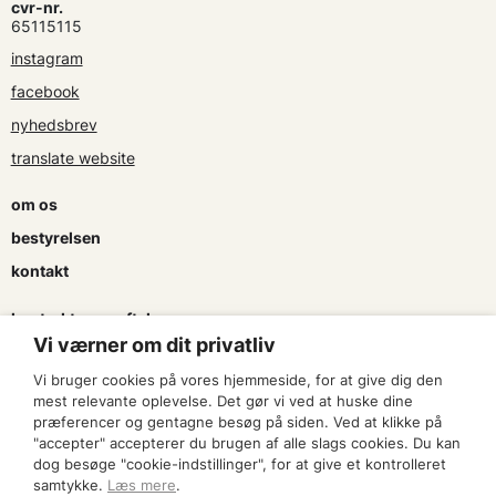
cvr-nr.
65115115
instagram
facebook
nyhedsbrev
translate website
om os
bestyrelsen
kontakt
kontrakter og aftaler
Vi værner om dit privatliv
søg tilskud
Vi bruger cookies på vores hjemmeside, for at give dig den
presse & logo
mest relevante oplevelse. Det gør vi ved at huske dine
præferencer og gentagne besøg på siden. Ved at klikke på
"accepter" accepterer du brugen af alle slags cookies. Du kan
bliv medlem
dog besøge "cookie-indstillinger", for at give et kontrolleret
samtykke.
Læs mere
.