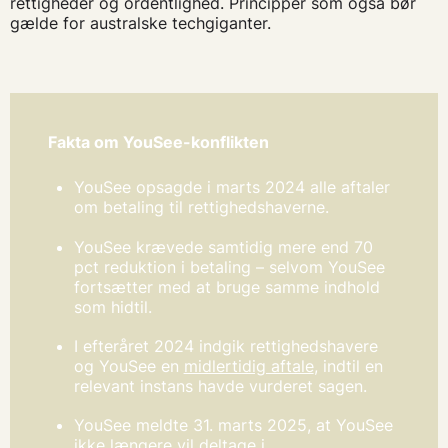
rettigheder og ordentlighed. Principper som også bør
gælde for australske techgiganter.
Fakta om YouSee-konflikten
YouSee opsagde i marts 2024 alle aftaler
om betaling til rettighedshaverne.
YouSee krævede samtidig mere end 70
pct reduktion i betaling – selvom YouSee
fortsætter med at bruge samme indhold
som hidtil.
I efteråret 2024 indgik rettighedshavere
og YouSee en
midlertidig aftale
, indtil en
relevant instans havde vurderet sagen.
YouSee meldte 31. marts 2025, at YouSee
ikke længere vil deltage i