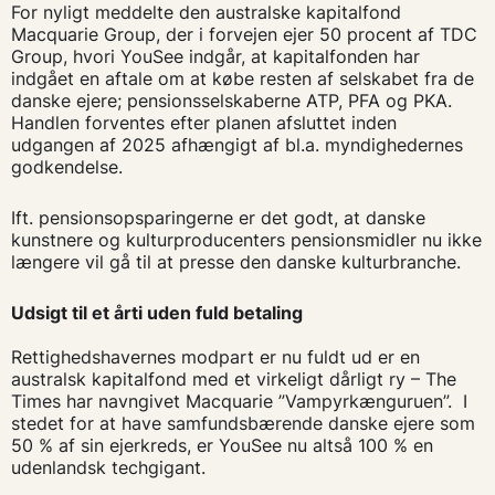
For nyligt meddelte den australske kapitalfond
Macquarie Group, der i forvejen ejer 50 procent af TDC
Group, hvori YouSee indgår, at kapitalfonden har
indgået en aftale om at købe resten af selskabet fra de
danske ejere; pensionsselskaberne ATP, PFA og PKA.
Handlen forventes efter planen afsluttet inden
udgangen af 2025 afhængigt af bl.a. myndighedernes
godkendelse.
Ift. pensionsopsparingerne er det godt, at danske
kunstnere og kulturproducenters pensionsmidler nu ikke
længere vil gå til at presse den danske kulturbranche.
Udsigt til et årti uden fuld betaling
Rettighedshavernes modpart er nu fuldt ud er en
australsk kapitalfond med et virkeligt dårligt ry – The
Times har navngivet Macquarie ”Vampyrkænguruen”. I
stedet for at have samfundsbærende danske ejere som
50 % af sin ejerkreds, er YouSee nu altså 100 % en
udenlandsk techgigant.