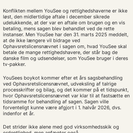
Konflikten mellem YouSee og rettighedshaverne er ikke
løst, den midlertidige aftale i december sikrede
udelukkende, at der var en aftale om brugen og en vis
betaling, mens sagen blev behandlet ved de rette
instanser. Men YouSee har den 31. marts 2025 meddelt,
at de ikke længere vil bidrage ved
Ophavsretslicensnævnet i sagen om, hvad YouSee skal
betale de mange rettighedshavere, der står bag de
danske film og udsendelser, som YouSee bruger i deres
tv-pakker.
YouSees boykot kommer efter et års sagsbehandling
ved Ophavsretslicensnævnet, udveksling af talrige
processkrifter og bilag, og det kommer på et tidspunkt,
hvor Ophavsretslicensnævnet var klar til at fastsætte en
tidsramme for behandling af sagen. Sagen ville
forventeligt kunne være afgjort i 1. halvår 2026, dvs.
indenfor et år.
Det strider ikke alene med god virksomhedsskik og
ordentlighed, men anfægter også