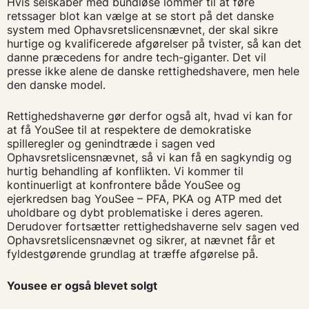
Hvis selskaber med bundløse lommer til at føre
retssager blot kan vælge at se stort på det danske
system med Ophavsretslicensnævnet, der skal sikre
hurtige og kvalificerede afgørelser på tvister, så kan det
danne præcedens for andre tech-giganter. Det vil
presse ikke alene de danske rettighedshavere, men hele
den danske model.
Rettighedshaverne gør derfor også alt, hvad vi kan for
at få YouSee til at respektere de demokratiske
spilleregler og genindtræde i sagen ved
Ophavsretslicensnævnet, så vi kan få en sagkyndig og
hurtig behandling af konflikten. Vi kommer til
kontinuerligt at konfrontere både YouSee og
ejerkredsen bag YouSee – PFA, PKA og ATP med det
uholdbare og dybt problematiske i deres ageren.
Derudover fortsætter rettighedshaverne selv sagen ved
Ophavsretslicensnævnet og sikrer, at nævnet får et
fyldestgørende grundlag at træffe afgørelse på.
Yousee er også blevet solgt