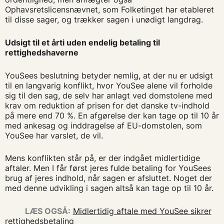
Ophavsretslicensnævnet, som Folketinget har etableret
til disse sager, og trækker sagen i unødigt langdrag.
Udsigt til et årti uden endelig betaling til
rettighedshaverne
YouSees beslutning betyder nemlig, at der nu er udsigt
til en langvarig konflikt, hvor YouSee alene vil forholde
sig til den sag, de selv har anlagt ved domstolene med
krav om reduktion af prisen for det danske tv-indhold
på mere end 70 %. En afgørelse der kan tage op til 10 år
med ankesag og inddragelse af EU-domstolen, som
YouSee har varslet, de vil.
Mens konflikten står på, er der indgået midlertidige
aftaler. Men I får først jeres fulde betaling for YouSees
brug af jeres indhold, når sagen er afsluttet. Noget der
med denne udvikling i sagen altså kan tage op til 10 år.
LÆS OGSÅ:
Midlertidig aftale med YouSee sikrer
rettighedsbetaling