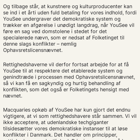
Og tilbage står, at kunstnere og kulturproducenter kan
se ind i et årti uden fuld betaling for vores indhold, fordi
YouSee undergraver det demokratiske system og
trækker en afgørelse i unødigt langdrag, når YouSee vil
føre en sag ved domstolene i stedet for det
specialerede nævn, som er nedsat af Folketinget til
denne slags konflikter – nemlig
Ophavsretslicensnævnet.
Rettighedshaverne vil derfor fortsat arbejde for at få
YouSee til at respektere det etablerede system og
genindtræde i processen med Ophavsretslicensnævnet,
så vi kan få en sagkyndig og hurtig behandling af
konflikten, som det også er Folketingets hensigt med
nævnet.
Macquaries opkøb af YouSee har kun gjort det endnu
vigtigere, at vi som rettighedshavere står sammen. Vi vil
ikke acceptere, at udenlandske techgiganter
tilsidesætter vores demokratiske instanser til at løse
konflikter i Danmark. Det handler om principper,