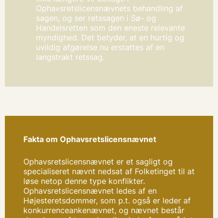
Ophavsretslicensnævnets behandling af
sagen, og ser retssagen i Sø- og
Handelsretten som den eneste relevante
myndighed. Det betyder, at en hurtig og
uvildig afgørelse nu erstattes af en
langstrakt retssag.
Fakta om Ophavsretslicensnævnet
Ophavsretslicensnævnet er et sagligt og
specialiseret nævnt nedsat af Folketinget til at
løse netop denne type konflikter.
Ophavsretslicensnævnet ledes af en
Højesteretsdommer, som p.t. også er leder af
konkurrenceankenævnet, og nævnet består