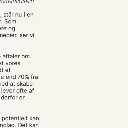
ommunikation
 står nu i en
r. Som
ere og
medier, ser vi
 aftaler om
at vores
t et
re end 70% fra
 med at skabe
lever ofte af
derfor er
 potentielt kan
undlag. Det kan