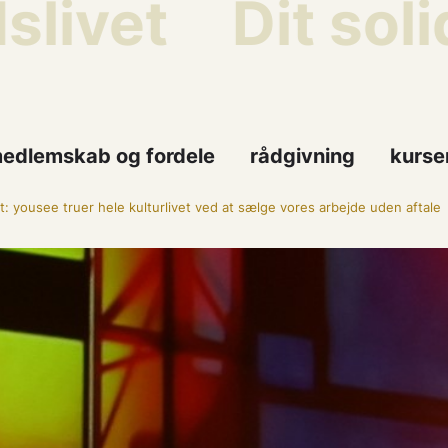
ivet
Dit solid
edlemskab og fordele
rådgivning
kurse
t: yousee truer hele kulturlivet ved at sælge vores arbejde uden aftale