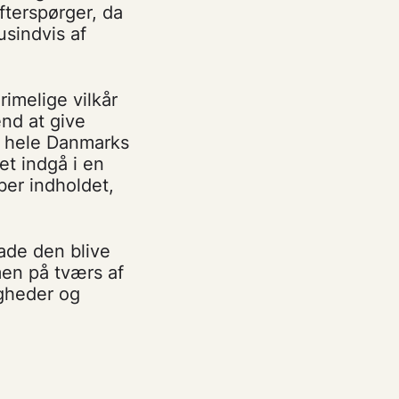
fterspørger, da
usindvis af
rimelige vilkår
end at give
or hele Danmarks
et indgå i en
ber indholdet,
lade den blive
men på tværs af
igheder og