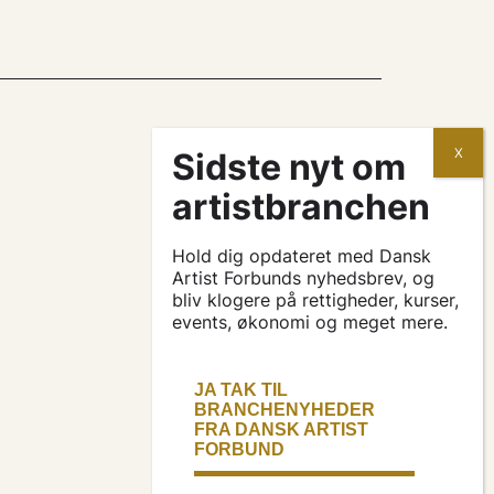
kontrakter og aftaler
søg tilskud
Hold dig opdateret med Dansk
Artist Forbunds nyhedsbrev, og
bliv klogere på rettigheder, kurser,
events, økonomi og meget mere.
presse & logo
bliv medlem