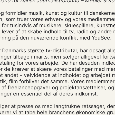
and for Dansk Journalistforbund – Medier & K
g formidler musik, kunst og kultur til danskerne,
ion, som truer vores erhverv og vores medlemme
for tusindvis af musikere, skuespillere, kunstn
r lever af at skabe indhold til tv, radio og andre 
ring på den nuværende konflikt med YouSee.
Danmarks største tv-distributør, har opsagt alle
inger tilbage i marts, men sælger alligevel forts
taling for vores arbejde. De har desuden indled
r de kræver at skære vores betalinger med me
det andet – velvidende at indholdet og arbejdet
stik, film forbliver det samme. Vores medlemmer 
af freelanceopgaver og projektansættelser, og 
inger en essentiel del af deres indkomst.
er at presse os med langtrukne retssager, der
sikerer vi at tabe hele branchens økonomiske gr