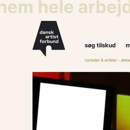
m hele arbejdsl
søg tilskud
m
nyheder & artikler
-
deba