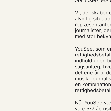
Johansen, Form
Vi, der skaber o
alvorlig situat
repræsentanter 
journalister, de
med stor bekym
YouSee, som er 
rettighedsbetal
indhold uden be
sagsanlæg, hvo
det ene år til 
musik, journali
en kombination 
rettighedsbetal
Når YouSee vælg
vare 5-7 år, ri