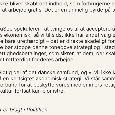
ikke bliver skabt det indhold, som forbrugerne e
l at arbejde gratis. Det er en urimelig byrde på t
ouSee spekulerer i at tvinge os til at acceptere u
s økonomisk, så vi til sidst ikke har andet valg 
kke bare uretfærdigt – det er direkte skadeligt f
ee bør stoppe denne tonedøve strategi og i sted
rettighedsbetalinger, som sikrer, at dem, der ska
lt retfærdigt for deres arbejde.
vigtig del af det danske samfund, og vi vil ikke 
 en kortsigtet økonomisk strategi. Vi står sam
forbund for at beskytte vores medlemmers rett
kultur fortsat kan blomstre.
er bragt i Politiken.