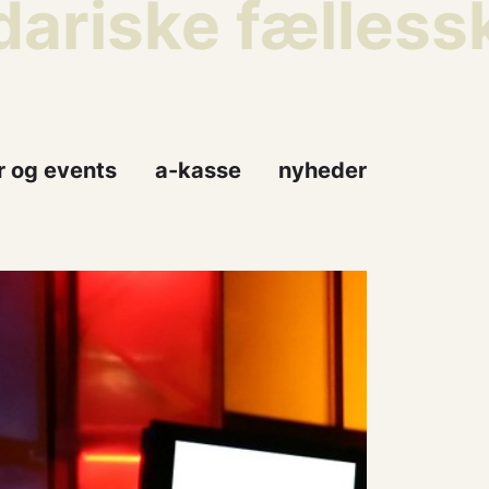
ariske fællessk
r og events
a-kasse
nyheder