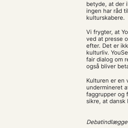
betyde, at der 
ingen har råd ti
kulturskabere.
Vi frygter, at Y
ved at presse o
efter. Det er i
kulturliv. YouS
fair dialog om 
også bliver beta
Kulturen er en 
undermineret af
faggrupper og 
sikre, at dansk 
Debatindlægget 