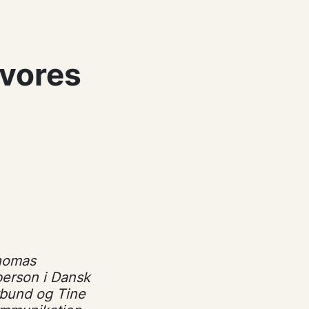
 vores
homas
person i Dansk
rbund og Tine