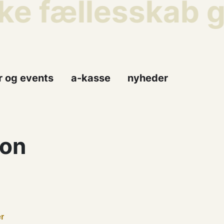
ske fællesskab 
r og events
a-kasse
nyheder
ion