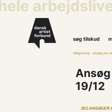
ele arbejdslive
søg tilskud
m
rådgivning
-
ansøg om re
Ansøg 
19/12