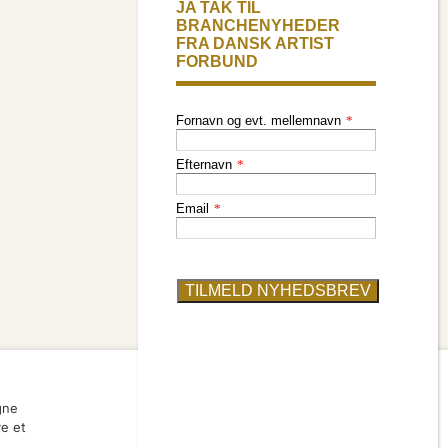
bliv medlem
find en artist
gne
ve et