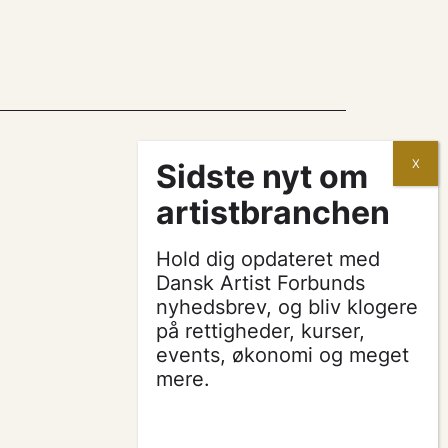
kontrakter og aftaler
Hold dig opdateret med
søg tilskud
Dansk Artist Forbunds
nyhedsbrev, og bliv klogere
på rettigheder, kurser,
presse & logo
events, økonomi og meget
mere.