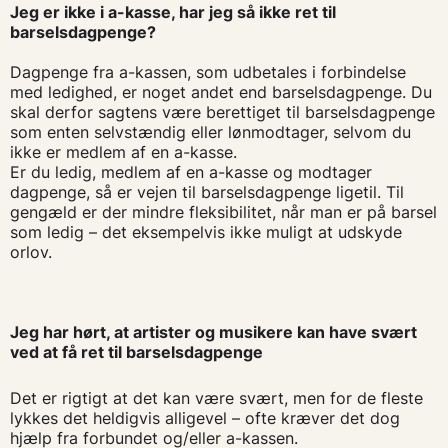
Jeg er ikke i a-kasse, har jeg så ikke ret til
barselsdagpenge?
Dagpenge
fra
a-
kassen
,
som
udbetales
i
forbindelse
med
ledighed
, er
noget
andet
end
barselsdagpenge
. Du
skal
derfor
sagtens
være
berettiget
til
barselsdagpenge
som
enten
selvstændig
eller
lønmodtager
,
selvom
du
ikke
er
medlem
af
en
a-
kasse
.
Er du
ledig
,
medlem
af
en
a-
kasse
og
modtager
dagpenge
,
så
er
vejen
til
barselsdagpenge
ligetil
. Til
gengæld
er der
mindre
fleksibilitet
,
når
man er
på
barsel
som
ledig
– det
eksempelvis
ikke
muligt
at
udskyde
orlov
.
Jeg har hørt, at artister og musikere kan have svært
ved at få ret til barselsdagpenge
Det er rigtigt at det kan være svært, men for de fleste
lykkes det heldigvis alligevel – ofte kræver det dog
hjælp fra forbundet og/eller a-kassen.