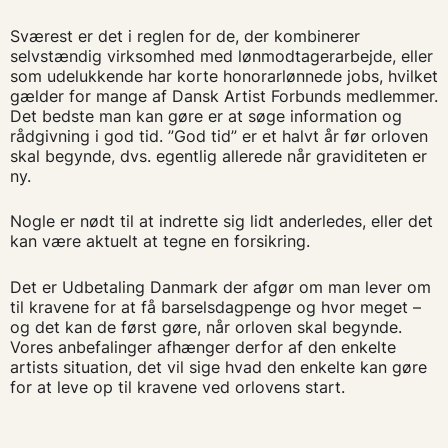
Sværest er det i reglen for de, der kombinerer
selvstændig virksomhed med lønmodtagerarbejde, eller
som udelukkende har korte honorarlønnede jobs, hvilket
gælder for mange af Dansk Artist Forbunds medlemmer.
Det bedste man kan gøre er at søge information og
rådgivning i god tid. ”God tid” er et halvt år før orloven
skal begynde, dvs. egentlig allerede når graviditeten er
ny.
Nogle er nødt til at indrette sig lidt anderledes, eller det
kan være aktuelt at tegne en forsikring.
Det er Udbetaling Danmark der afgør om man lever om
til kravene for at få barselsdagpenge og hvor meget –
og det kan de først gøre, når orloven skal begynde.
Vores anbefalinger afhænger derfor af den enkelte
artists situation, det vil sige hvad den enkelte kan gøre
for at leve op til kravene ved orlovens start.