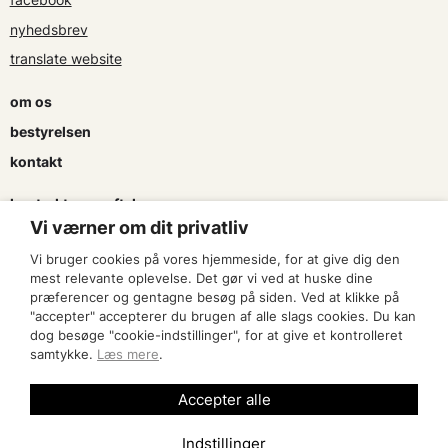
nyhedsbrev
translate website
om os
bestyrelsen
kontakt
kontrakter og aftaler
Vi værner om dit privatliv
søg tilskud
Vi bruger cookies på vores hjemmeside, for at give dig den
presse & logo
mest relevante oplevelse. Det gør vi ved at huske dine
præferencer og gentagne besøg på siden. Ved at klikke på
"accepter" accepterer du brugen af alle slags cookies. Du kan
bliv medlem
dog besøge "cookie-indstillinger", for at give et kontrolleret
samtykke.
Læs mere
.
find en artist
Accepter alle
Indstillinger