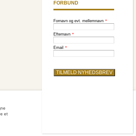
find en artist
gne
ve et