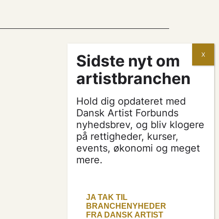
kontrakter og aftaler
Hold dig opdateret med
søg tilskud
Dansk Artist Forbunds
nyhedsbrev, og bliv klogere
på rettigheder, kurser,
presse & logo
events, økonomi og meget
mere.
bliv medlem