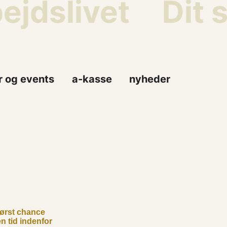
jdslivet
Dit s
r og events
a-kasse
nyheder