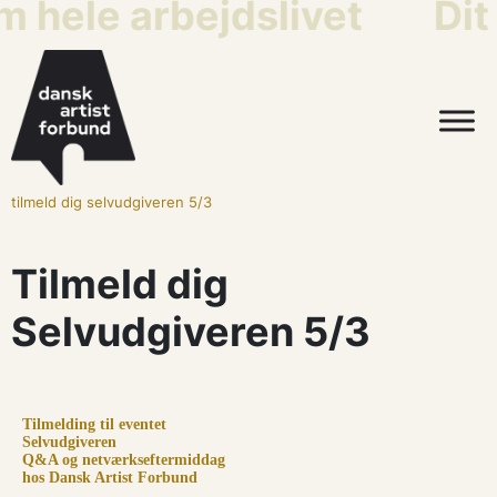
m hele arbejdslivet
Dit
tilmeld dig selvudgiveren 5/3
Tilmeld dig
Selvudgiveren 5/3