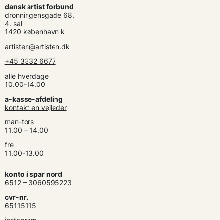
dansk artist forbund
dronningensgade 68,
4. sal
1420 københavn k
artisten@artisten.dk
+45 3332 6677
alle hverdage
10.00-14.00
a-kasse-afdeling
kontakt en vejleder
man-tors
11.00 – 14.00
fre
11.00-13.00
konto i spar nord
6512 – 3060595223
cvr-nr.
65115115
instagram