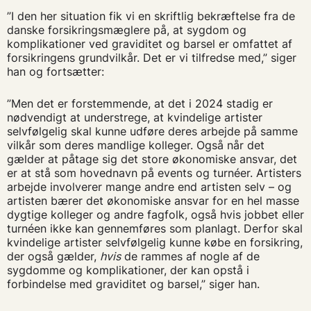
”I den her situation fik vi en skriftlig bekræftelse fra de
danske forsikringsmæglere på, at sygdom og
komplikationer ved graviditet og barsel er omfattet af
forsikringens grundvilkår. Det er vi tilfredse med,” siger
han og fortsætter:
”Men det er forstemmende, at det i 2024 stadig er
nødvendigt at understrege, at kvindelige artister
selvfølgelig skal kunne udføre deres arbejde på samme
vilkår som deres mandlige kolleger. Også når det
gælder at påtage sig det store økonomiske ansvar, det
er at stå som hovednavn på events og turnéer. Artisters
arbejde involverer mange andre end artisten selv – og
artisten bærer det økonomiske ansvar for en hel masse
dygtige kolleger og andre fagfolk, også hvis jobbet eller
turnéen ikke kan gennemføres som planlagt. Derfor skal
kvindelige artister selvfølgelig kunne købe en forsikring,
der også gælder,
hvis
de rammes af nogle af de
sygdomme og komplikationer, der kan opstå i
forbindelse med graviditet og barsel,” siger han.