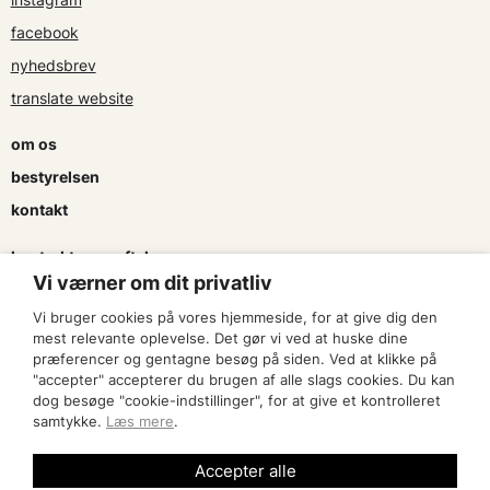
facebook
nyhedsbrev
translate website
om os
bestyrelsen
kontakt
kontrakter og aftaler
Vi værner om dit privatliv
søg tilskud
Vi bruger cookies på vores hjemmeside, for at give dig den
presse & logo
mest relevante oplevelse. Det gør vi ved at huske dine
præferencer og gentagne besøg på siden. Ved at klikke på
"accepter" accepterer du brugen af alle slags cookies. Du kan
bliv medlem
dog besøge "cookie-indstillinger", for at give et kontrolleret
samtykke.
Læs mere
.
find en artist
Accepter alle