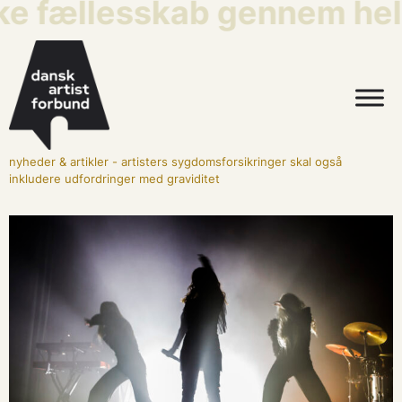
ke fællesskab gennem hele
nyheder & artikler
-
artisters sygdomsforsikringer skal også
inkludere udfordringer med graviditet